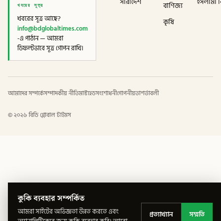
সারাদেশ
ইসলামী বি
খবরের সূত্র
বাণিজ্য
খবরের সূত্র আছে?
কৃষি
info@bdglobaltimes.com
-এ পাঠান — আমরা
ডিফল্টভাবে সূত্র গোপন রাখি।
আমাদের সম্পর্কে
সম্পাদকীয় নীতি
মাস্টহেড
সংশোধনী
গোপনীয়তা
শর্তাবলী
©
২০২৬
বিডি গ্লোবাল টাইমস
কুকি ব্যবহার সম্পর্কিত
আমরা সাইটের অভিজ্ঞতা উন্নত করতে এবং
প্রত্যাখ্যান
সম্মতি