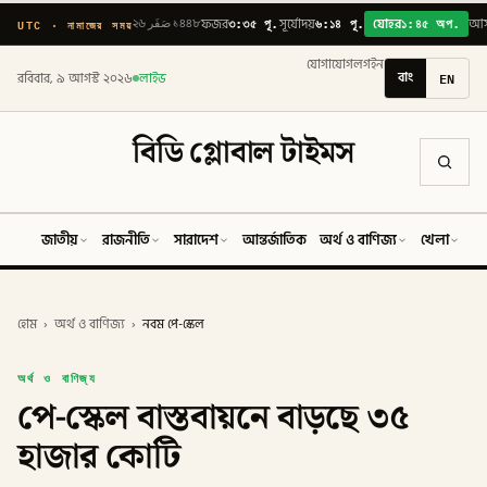
৩:৩৫ পূ.
৬:১৪ পূ.
১:৪৫ অপ.
UTC · নামাজের সময়
২৬ صَفَر ১৪৪৮
ফজর
সূর্যোদয়
যোহর
আ
যোগাযোগ
লগইন
বাং
EN
রবিবার, ৯ আগস্ট ২০২৬
লাইভ
বিডি গ্লোবাল টাইমস
জাতীয়
রাজনীতি
সারাদেশ
আন্তর্জাতিক
অর্থ ও বাণিজ্য
খেলা
ব
হোম
›
অর্থ ও বাণিজ্য
›
নবম পে-স্কেল
অর্থ ও বাণিজ্য
পে-স্কেল বাস্তবায়নে বাড়ছে ৩৫
হাজার কোটি