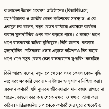
বাংলাদেশ উন্নয়ন গবেষণা প্রতিষ্ঠানের (বিআইডিএস)
মহাপরিচালক ও জাতীয় বেতন কমিশনের সদস্য ড. এ কে
এনামুল হক বলেন, নতুন বেতন কাঠামো একসঙ্গে কার্যকর
করলে মুদ্রাস্ফীতির ওপর চাপ বাড়তে পারে। এ কারণে ধাপে
ধাপে বাস্তবায়নই অধিক যুক্তিযুক্ত। তিনি জানান, বাজারে
মূল্যস্ফীতির নেতিবাচক প্রভাব এড়াতে কমিশনও তিন বছরে
ধাপে ধাপে নতুন বেতন স্কেল বাস্তবায়নের সুপারিশ করেছিল।
তিনি আরও বলেন, নতুন পে স্কেলের লক্ষ্য কেবল বেতন বৃদ্ধি
নয়; বরং সরকারি সেবার মান উন্নয়ন ও সুশাসন নিশ্চিত করা।
একজন কর্মচারী যদি ন্যূনতম জীবনযাত্রার মান বজায় রাখতে না
পারেন, তাহলে তার কাছ থেকে দক্ষতা ও স্বচ্ছতা আশা করা
কঠিন। দারিদ্র্যজনিত চাপ থেকে কর্মচারীদের দূরে রাখতেই এ