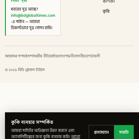
খবরের সূত্র
বাণিজ্য
খবরের সূত্র আছে?
কৃষি
info@bdglobaltimes.com
-এ পাঠান — আমরা
ডিফল্টভাবে সূত্র গোপন রাখি।
আমাদের সম্পর্কে
সম্পাদকীয় নীতি
মাস্টহেড
সংশোধনী
গোপনীয়তা
শর্তাবলী
©
২০২৬
বিডি গ্লোবাল টাইমস
কুকি ব্যবহার সম্পর্কিত
আমরা সাইটের অভিজ্ঞতা উন্নত করতে এবং
প্রত্যাখ্যান
সম্মতি
অ্যানালিটিক্সের জন্য কুকি ব্যবহার করি।
আরো