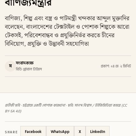
বাণিজ্যমন্ত্রীর
বাণিজ্য, শিল্প এবং বস্ত্র ও পাটমন্ত্রী খন্দকার আব্দুল মুক্তাদির
বলেছেন, বাংলাদেশের টেক্সটাইল ও পোশাক শিল্পকে আরো
টেকসই, পরিবেশবান্ধব ও প্রযুক্তিনির্ভর করতে চীনের
বিনিয়োগ, প্রযুক্তি ও উদ্ভাবনী সহযোগিতা
সংবাদকক্ষ
স
প্রকাশ: ১৪ মে
·
২ মিনিট
বিডি গ্লোবাল টাইমস
প্রতীকী ছবি · চট্টগ্রামে একটি পোশাক কারখানা · ছবি: সানন্দ বিশ্বাস / উইকিমিডিয়া কমন্স (CC
BY-SA 4.0)
SHARE
Facebook
WhatsApp
X
LinkedIn