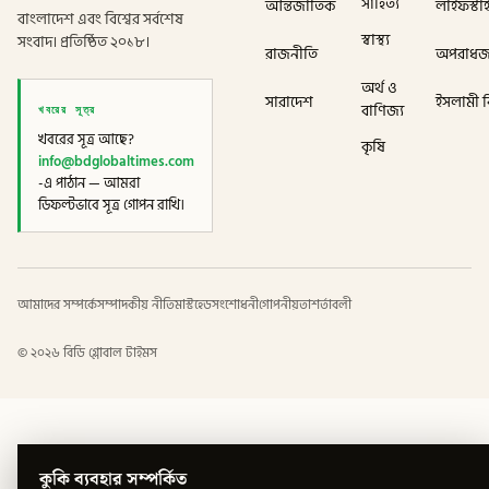
সাহিত্য
আন্তর্জাতিক
লাইফস্টা
বাংলাদেশ এবং বিশ্বের সর্বশেষ
স্বাস্থ্য
সংবাদ। প্রতিষ্ঠিত ২০১৮।
রাজনীতি
অপরাধ
অর্থ ও
সারাদেশ
ইসলামী বি
খবরের সূত্র
বাণিজ্য
খবরের সূত্র আছে?
কৃষি
info@bdglobaltimes.com
-এ পাঠান — আমরা
ডিফল্টভাবে সূত্র গোপন রাখি।
আমাদের সম্পর্কে
সম্পাদকীয় নীতি
মাস্টহেড
সংশোধনী
গোপনীয়তা
শর্তাবলী
©
২০২৬
বিডি গ্লোবাল টাইমস
কুকি ব্যবহার সম্পর্কিত