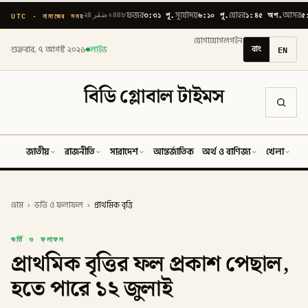
৩:৩১ পূ.
৬:১০ পূ.
১:৪৫ অপ.
৫
UTC · নামাজের সময়
২৪ صَفَر ১৪৪৮
ফজর
সূর্যোদয়
যোহর
আসর
যোগাযোগ
লগইন
বাং
EN
শুক্রবার, ৭ আগস্ট ২০২৬
লাইভ
বিডি গ্লোবাল টাইমস
জাতীয়
রাজনীতি
সারাদেশ
আন্তর্জাতিক
অর্থ ও বাণিজ্য
খেলা
ব
হোম
›
ভর্তি ও ফলাফল
›
প্রাথমিক বৃত্তি
ভর্তি ও ফলাফল
প্রাথমিক বৃত্তির ফল প্রকাশ পেছাল,
হতে পারে ১২ জুলাই