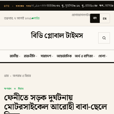
৩:৩২ পূ.
৬:১২ পূ.
১:৪৫ অপ.
৫
UTC · নামাজের সময়
২৫ صَفَر ১৪৪৮
ফজর
সূর্যোদয়
যোহর
আসর
যোগাযোগ
লগইন
বাং
EN
শুক্রবার, ৭ আগস্ট ২০২৬
লাইভ
বিডি গ্লোবাল টাইমস
জাতীয়
রাজনীতি
সারাদেশ
আন্তর্জাতিক
অর্থ ও বাণিজ্য
খেলা
ব
হোম
›
অপরাধ ও বিচার
অপরাধ ও বিচার
ফেনীতে সড়ক দুর্ঘটনায়
মোটরসাইকেল আরোহী বাবা-ছেলে