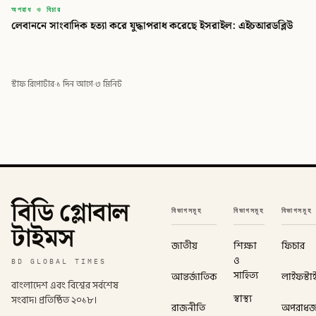
অপরাধ ও বিচার
লেবাননে সাংবাদিক হত্যা করে যুদ্ধাপরাধ করেছে ইসরাইল: এইচআরডব্লিউ
স্টাফ রিপোর্টার
·
১ দিন আগে
·
৩ মিনিট
বিডি গ্লোবাল
বিভাগসমূহ
বিভাগসমূহ
বিভাগসমূহ
টাইমস
জাতীয়
শিক্ষা
ফিচার
ও
BD GLOBAL TIMES
সাহিত্য
আন্তর্জাতিক
লাইফস্টা
বাংলাদেশ এবং বিশ্বের সর্বশেষ
স্বাস্থ্য
সংবাদ। প্রতিষ্ঠিত ২০১৮।
রাজনীতি
অপরাধ