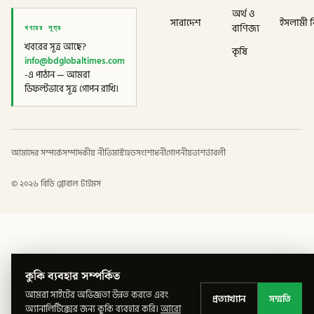
অর্থ ও
সারাদেশ
ইসলামী বি
খবরের সূত্র
বাণিজ্য
খবরের সূত্র আছে?
কৃষি
info@bdglobaltimes.com
-এ পাঠান — আমরা
ডিফল্টভাবে সূত্র গোপন রাখি।
আমাদের সম্পর্কে
সম্পাদকীয় নীতি
মাস্টহেড
সংশোধনী
গোপনীয়তা
শর্তাবলী
©
২০২৬
বিডি গ্লোবাল টাইমস
কুকি ব্যবহার সম্পর্কিত
আমরা সাইটের অভিজ্ঞতা উন্নত করতে এবং
প্রত্যাখ্যান
সম্মতি
অ্যানালিটিক্সের জন্য কুকি ব্যবহার করি।
আরো