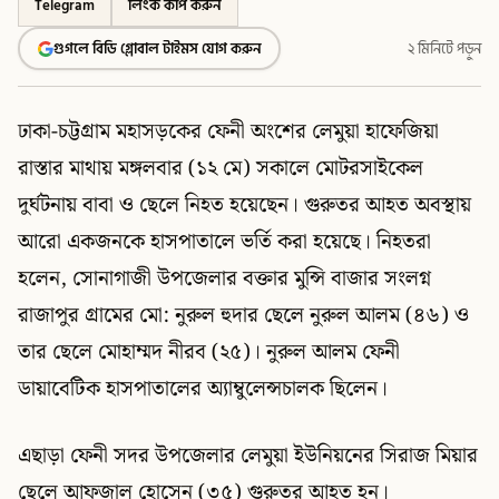
Telegram
লিংক কপি করুন
গুগলে বিডি গ্লোবাল টাইমস যোগ করুন
২ মিনিটে পড়ুন
ঢাকা-চট্টগ্রাম মহাসড়কের ফেনী অংশের লেমুয়া হাফেজিয়া
রাস্তার মাথায় মঙ্গলবার (১২ মে) সকালে মোটরসাইকেল
দুর্ঘটনায় বাবা ও ছেলে নিহত হয়েছেন। গুরুতর আহত অবস্থায়
আরো একজনকে হাসপাতালে ভর্তি করা হয়েছে। নিহতরা
হলেন, সোনাগাজী উপজেলার বক্তার মুন্সি বাজার সংলগ্ন
রাজাপুর গ্রামের মো: নুরুল হুদার ছেলে নুরুল আলম (৪৬) ও
তার ছেলে মোহাম্মদ নীরব (২৫)। নুরুল আলম ফেনী
ডায়াবেটিক হাসপাতালের অ্যাম্বুলেন্সচালক ছিলেন।
এছাড়া ফেনী সদর উপজেলার লেমুয়া ইউনিয়নের সিরাজ মিয়ার
ছেলে আফজাল হোসেন (৩৫) গুরুতর আহত হন।