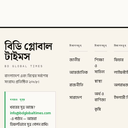
বিডি গ্লোবাল
বিভাগসমূহ
বিভাগসমূহ
বিভাগসমূহ
টাইমস
জাতীয়
শিক্ষা
ফিচার
ও
BD GLOBAL TIMES
সাহিত্য
আন্তর্জাতিক
লাইফস্টা
বাংলাদেশ এবং বিশ্বের সর্বশেষ
স্বাস্থ্য
সংবাদ। প্রতিষ্ঠিত ২০১৮।
রাজনীতি
অপরাধ
অর্থ ও
সারাদেশ
ইসলামী বি
খবরের সূত্র
বাণিজ্য
খবরের সূত্র আছে?
কৃষি
info@bdglobaltimes.com
-এ পাঠান — আমরা
ডিফল্টভাবে সূত্র গোপন রাখি।