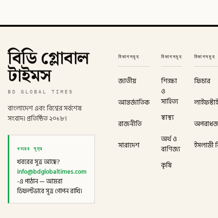
বিডি গ্লোবাল
বিভাগসমূহ
বিভাগসমূহ
বিভাগসমূহ
টাইমস
জাতীয়
শিক্ষা
ফিচার
ও
BD GLOBAL TIMES
সাহিত্য
আন্তর্জাতিক
লাইফস্টা
বাংলাদেশ এবং বিশ্বের সর্বশেষ
স্বাস্থ্য
সংবাদ। প্রতিষ্ঠিত ২০১৮।
রাজনীতি
অপরাধ
অর্থ ও
সারাদেশ
ইসলামী বি
খবরের সূত্র
বাণিজ্য
খবরের সূত্র আছে?
কৃষি
info@bdglobaltimes.com
-এ পাঠান — আমরা
ডিফল্টভাবে সূত্র গোপন রাখি।