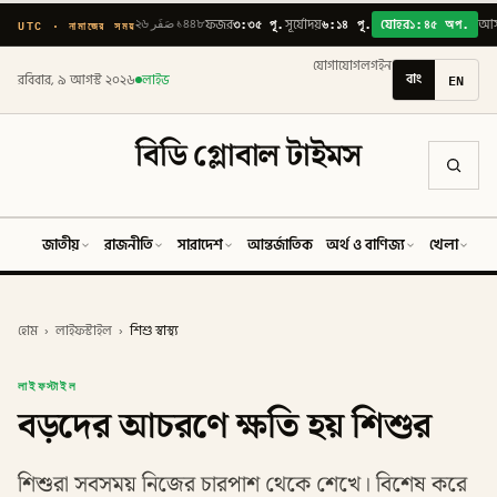
৩:৩৫ পূ.
৬:১৪ পূ.
১:৪৫ অপ.
UTC · নামাজের সময়
২৬ صَفَر ১৪৪৮
ফজর
সূর্যোদয়
যোহর
আ
যোগাযোগ
লগইন
বাং
EN
রবিবার, ৯ আগস্ট ২০২৬
লাইভ
বিডি গ্লোবাল টাইমস
জাতীয়
রাজনীতি
সারাদেশ
আন্তর্জাতিক
অর্থ ও বাণিজ্য
খেলা
ব
হোম
›
লাইফস্টাইল
›
শিশু স্বাস্থ্য
লাইফস্টাইল
বড়দের আচরণে ক্ষতি হয় শিশুর
শিশুরা সবসময় নিজের চারপাশ থেকে শেখে। বিশেষ করে