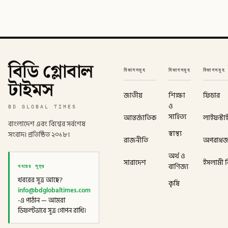
বিডি গ্লোবাল
বিভাগসমূহ
বিভাগসমূহ
বিভাগসমূহ
টাইমস
জাতীয়
শিক্ষা
ফিচার
ও
BD GLOBAL TIMES
সাহিত্য
আন্তর্জাতিক
লাইফস্টা
বাংলাদেশ এবং বিশ্বের সর্বশেষ
স্বাস্থ্য
সংবাদ। প্রতিষ্ঠিত ২০১৮।
রাজনীতি
অপরাধ
অর্থ ও
সারাদেশ
ইসলামী বি
খবরের সূত্র
বাণিজ্য
খবরের সূত্র আছে?
কৃষি
info@bdglobaltimes.com
-এ পাঠান — আমরা
ডিফল্টভাবে সূত্র গোপন রাখি।