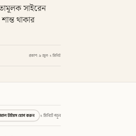
কতামূলক সাইরেন
শান্ত থাকার
প্রকাশ: ৯ জুল
·
১ মিনিট
্লোবাল টাইমস যোগ করুন
১ মিনিটে পড়ুন