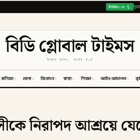
৩:৩২ পূ.
ফজর
সূর্য
বিডি গ্লোবাল টাইমস
বিশ্বের সংবাদ, বাংলার কণ্ঠ
 বাণিজ্য
খেলা
বিনোদন
স্বাস্থ্য
শিক্ষা
আইন-আদালত
কৃ
ীকে নিরাপদ আশ্রয়ে যেত