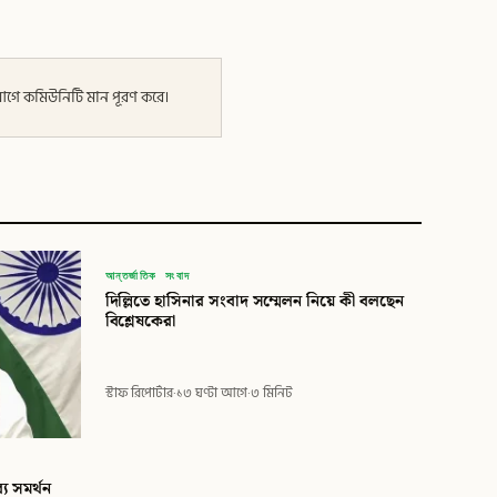
র আগে কমিউনিটি মান পূরণ করে।
বিডি
আন্তর্জাতিক সংবাদ
দিল্লিতে হাসিনার সংবাদ সম্মেলন নিয়ে কী বলছেন
বিডি গ্লোবাল টাইমস
বিশ্লেষকেরা
স্টাফ রিপোর্টার
·
১৩ ঘণ্টা আগে
·
৩ মিনিট
্য সমর্থন