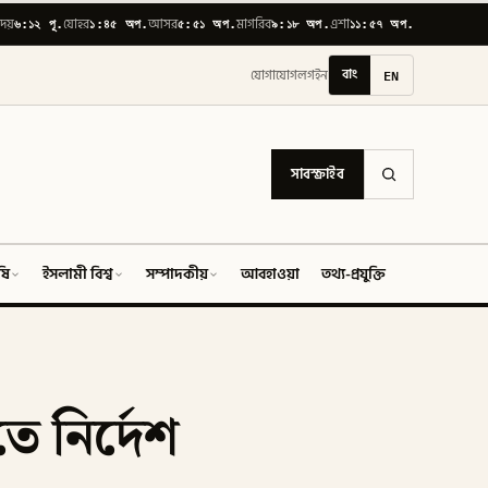
৬:১২ পূ.
১:৪৫ অপ.
৫:৫১ অপ.
৯:১৮ অপ.
১১:৫৭ অপ.
োদয়
যোহর
আসর
মাগরিব
এশা
বাং
EN
যোগাযোগ
লগইন
সাবস্ক্রাইব
ষি
ইসলামী বিশ্ব
সম্পাদকীয়
আবহাওয়া
তথ্য-প্রযুক্তি
ফিচার
ে নির্দেশ