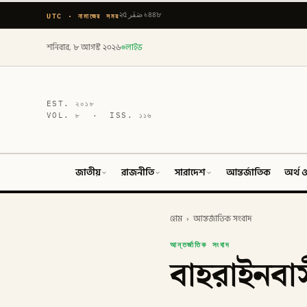
UTC · নামাজের সময়
২৫ صَفَر ১৪৪৮
শনিবার, ৮ আগস্ট ২০২৬
লাইভ
EST.
২০১৮
VOL.
৮
· ISS.
১১৬
জাতীয়
রাজনীতি
সারাদেশ
আন্তর্জাতিক
অর্থ ও
হোম
›
আন্তর্জাতিক সংবাদ
আন্তর্জাতিক সংবাদ
বাহরাইনবাস