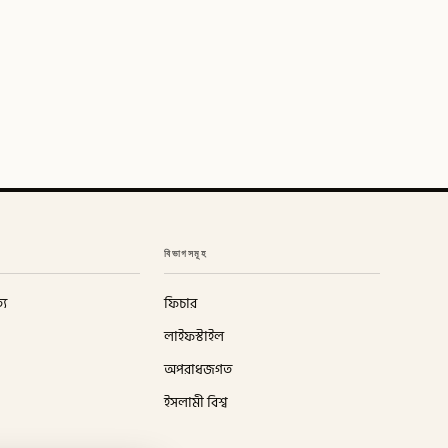
বিভাগসমূহ
্য
ফিচার
লাইফস্টাইল
অপরাধজগত
ইসলামী বিশ্ব