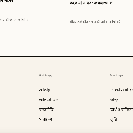
িধিনিষেধ
করে না ভারত: জয়সওয়াল
৩ ঘণ্টা আগে
·
৩ মিনিট
স্টাফ রিপোর্টার
·
১৩ ঘণ্টা আগে
·
৩ মিনিট
বিভাগসমূহ
বিভাগসমূহ
জাতীয়
শিক্ষা ও সাহিত
আন্তর্জাতিক
স্বাস্থ্য
রাজনীতি
অর্থ ও বাণিজ্য
সারাদেশ
কৃষি