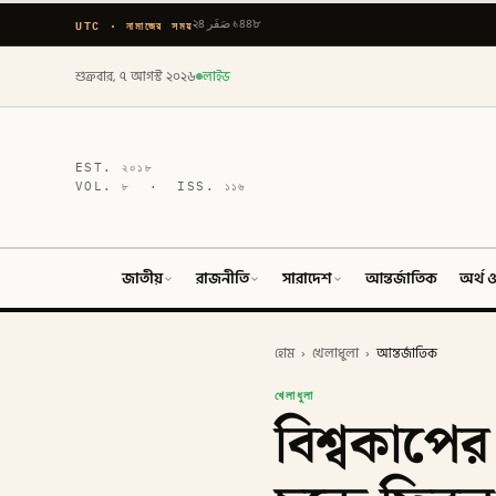
UTC · নামাজের সময়
২৪ صَفَر ১৪৪৮
শুক্রবার, ৭ আগস্ট ২০২৬
লাইভ
EST.
২০১৮
VOL.
৮
· ISS.
১১৬
জাতীয়
রাজনীতি
সারাদেশ
আন্তর্জাতিক
অর্থ ও
হোম
›
খেলাধুলা
›
আন্তর্জাতিক
খেলাধুলা
বিশ্বকাপে