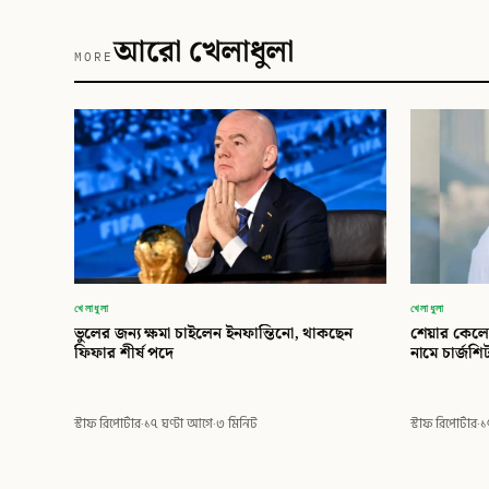
আরো খেলাধুলা
MORE
খেলাধুলা
খেলাধুলা
ভুলের জন্য ক্ষমা চাইলেন ইনফান্তিনো, থাকছেন
শেয়ার কেলে
ফিফার শীর্ষ পদে
নামে চার্জশ
স্টাফ রিপোর্টার
·
১৭ ঘণ্টা আগে
·
৩ মিনিট
স্টাফ রিপোর্টার
·
১