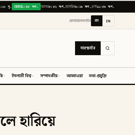
:১০ পূ.
১:৪৫ অপ.
৫:৫২ অপ.
৯:১৯ অপ.
১১:৫৯ অপ.
যোহর
আসর
মাগরিব
এশা
বাং
EN
যোগাযোগ
লগইন
সাবস্ক্রাইব
ষি
ইসলামী বিশ্ব
সম্পাদকীয়
আবহাওয়া
তথ্য-প্রযুক্তি
ফিচার
ে হারিয়ে