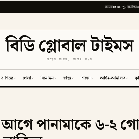
৩:৩১ পূ.
৬
ফজর
সূর্যোদয়
বিডি গ্লোবাল টাইমস
বিশ্বের সংবাদ, বাংলার কণ্ঠ
 বাণিজ্য
খেলা
বিনোদন
স্বাস্থ্য
শিক্ষা
আইন-আদালত
কৃ
র আগে পানামাকে ৬-২ গোল