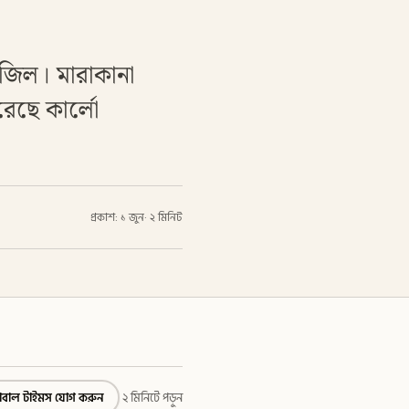
রাজিল। মারাকানা
রেছে কার্লো
প্রকাশ: ১ জুন
·
২ মিনিট
্লোবাল টাইমস যোগ করুন
২ মিনিটে পড়ুন