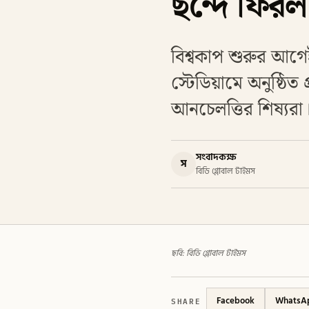
ছন্দে ফিরল
বিশ্বকাপ শুরুর আগেই
স্টেডিয়ামে অনুষ্ঠি
আনচেলত্তির শিষ্যর
সংবাদকক্ষ
স
বিডি গ্লোবাল টাইমস
ছবি: বিডি গ্লোবাল টাইমস
SHARE
Facebook
WhatsA