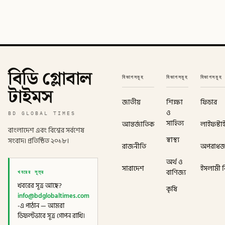
বিডি গ্লোবাল
বিভাগসমূহ
বিভাগসমূহ
বিভাগসমূহ
টাইমস
জাতীয়
শিক্ষা
ফিচার
ও
BD GLOBAL TIMES
সাহিত্য
আন্তর্জাতিক
লাইফস্টা
বাংলাদেশ এবং বিশ্বের সর্বশেষ
স্বাস্থ্য
সংবাদ। প্রতিষ্ঠিত ২০১৮।
রাজনীতি
অপরাধ
অর্থ ও
সারাদেশ
ইসলামী বি
খবরের সূত্র
বাণিজ্য
খবরের সূত্র আছে?
কৃষি
info@bdglobaltimes.com
-এ পাঠান — আমরা
ডিফল্টভাবে সূত্র গোপন রাখি।