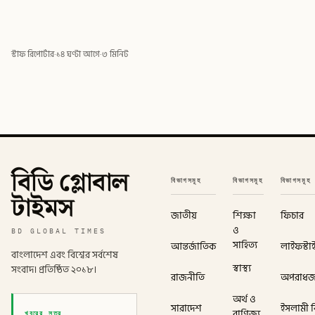
স্টাফ রিপোর্টার
·
১৪ ঘণ্টা আগে
·
৩ মিনিট
বিডি গ্লোবাল
বিভাগসমূহ
বিভাগসমূহ
বিভাগসমূহ
টাইমস
জাতীয়
শিক্ষা
ফিচার
ও
BD GLOBAL TIMES
সাহিত্য
আন্তর্জাতিক
লাইফস্টা
বাংলাদেশ এবং বিশ্বের সর্বশেষ
স্বাস্থ্য
সংবাদ। প্রতিষ্ঠিত ২০১৮।
রাজনীতি
অপরাধ
অর্থ ও
সারাদেশ
ইসলামী বি
খবরের সূত্র
বাণিজ্য