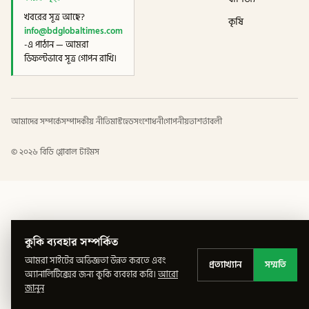
খবরের সূত্র আছে?
কৃষি
info@bdglobaltimes.com
-এ পাঠান — আমরা
ডিফল্টভাবে সূত্র গোপন রাখি।
আমাদের সম্পর্কে
সম্পাদকীয় নীতি
মাস্টহেড
সংশোধনী
গোপনীয়তা
শর্তাবলী
©
২০২৬
বিডি গ্লোবাল টাইমস
কুকি ব্যবহার সম্পর্কিত
আমরা সাইটের অভিজ্ঞতা উন্নত করতে এবং
প্রত্যাখ্যান
সম্মতি
অ্যানালিটিক্সের জন্য কুকি ব্যবহার করি।
আরো
জানুন