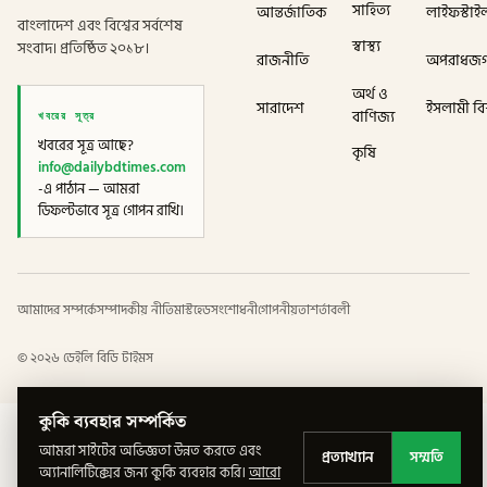
সাহিত্য
আন্তর্জাতিক
লাইফস্টাই
বাংলাদেশ এবং বিশ্বের সর্বশেষ
স্বাস্থ্য
সংবাদ। প্রতিষ্ঠিত ২০১৮।
রাজনীতি
অপরাধজ
অর্থ ও
সারাদেশ
ইসলামী বিশ
খবরের সূত্র
বাণিজ্য
খবরের সূত্র আছে?
কৃষি
info@dailybdtimes.com
-এ পাঠান — আমরা
ডিফল্টভাবে সূত্র গোপন রাখি।
আমাদের সম্পর্কে
সম্পাদকীয় নীতি
মাস্টহেড
সংশোধনী
গোপনীয়তা
শর্তাবলী
©
২০২৬
ডেইলি বিডি টাইমস
কুকি ব্যবহার সম্পর্কিত
আমরা সাইটের অভিজ্ঞতা উন্নত করতে এবং
প্রত্যাখ্যান
সম্মতি
অ্যানালিটিক্সের জন্য কুকি ব্যবহার করি।
আরো