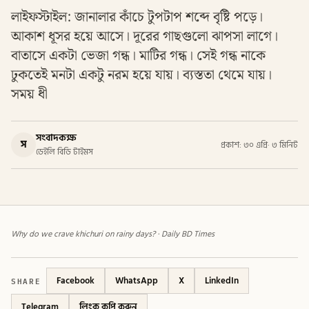
লাইফস্টাইল: জানালার কাঁচে টুপটাপ শব্দে বৃষ্টি পড়ে।
আকাশ ধূসর হয়ে আসে। দূরের গাছগুলো ঝাপসা লাগে।
বাতাসে একটা ভেজা গন্ধ। মাটির গন্ধ। সেই গন্ধ নাকে
ঢুকতেই মনটা একটু নরম হয়ে যায়। ব্যস্ততা থেমে যায়।
সময় ধী
সংবাদকক্ষ
স
প্রকাশ: ৩০ এপ্রি
·
৩ মিনিট
ডেইলি বিডি টাইমস
Why do we crave khichuri on rainy days? · Daily BD Times
SHARE
Facebook
WhatsApp
X
LinkedIn
Telegram
লিংক কপি করুন