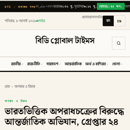
৩:৩২ পূ.
৬:১২ পূ.
১:৪৫ অপ.
UTC · নামাজের সময়
২৫ صَفَر ১৪৪৮
ফজর
সূর্যোদয়
যোহর
আ
যোগাযোগ
লগইন
বাং
EN
শনিবার, ৮ আগস্ট ২০২৬
লাইভ
বিডি গ্লোবাল টাইমস
জাতীয়
রাজনীতি
সারাদেশ
আন্তর্জাতিক
অর্থ ও বাণিজ্য
খেলা
ব
হোম
›
অপরাধ ও বিচার
অপরাধ ও বিচার
ভারতভিত্তিক অপরাধচক্রের বিরুদ্ধে
আন্তর্জাতিক অভিযান, গ্রেপ্তার ২৪