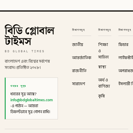
বিডি গ্লোবাল
বিভাগসমূহ
বিভাগসমূহ
বিভাগসমূহ
টাইমস
জাতীয়
শিক্ষা
ফিচার
ও
BD GLOBAL TIMES
সাহিত্য
আন্তর্জাতিক
লাইফস্টা
বাংলাদেশ এবং বিশ্বের সর্বশেষ
স্বাস্থ্য
সংবাদ। প্রতিষ্ঠিত ২০১৮।
রাজনীতি
অপরাধ
অর্থ ও
সারাদেশ
ইসলামী বি
খবরের সূত্র
বাণিজ্য
খবরের সূত্র আছে?
কৃষি
info@bdglobaltimes.com
-এ পাঠান — আমরা
ডিফল্টভাবে সূত্র গোপন রাখি।