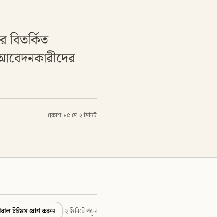
র বিতর্কিত
দু আবেদনকারীদের
প্রকাশ: ১৫ মে
·
২ মিনিট
্লোবাল টাইমস যোগ করুন
২ মিনিটে পড়ুন