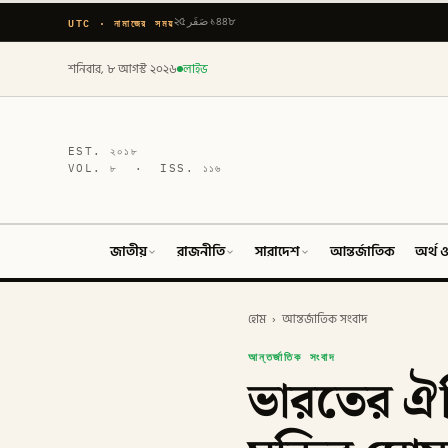
UTC · নামাজের সময়
২৫ صَفَر ১৪৪৮
শনিবার, ৮ আগস্ট ২০২৬
লাইভ
EST.
২০১৮
VOL.
৮
· ISS.
১১৬
জাতীয়
রাজনীতি
সারাদেশ
আন্তর্জাতিক
অর্থ ও
হোম
›
আন্তর্জাতিক সংবাদ
আন্তর্জাতিক সংবাদ
ভারতের ঐ