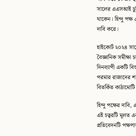
সালের এএসআই চুক্ত
থাকেন। হিন্দু পক্
দাবি করে।
হাইকোর্ট ২০২৪ সা
বৈজ্ঞানিক সমীক্ষা
দিনব্যাপী একটি বি
পরমার রাজাদের শা
বিতর্কিত কাঠামোটি 
হিন্দু পক্ষের দাবি
এই চত্বরটি মূলত 
প্রতিবেদনটি পক্ষপা