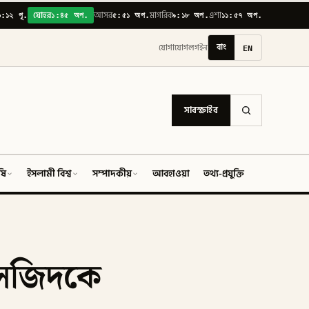
৬:১২ পূ.
১:৪৫ অপ.
৫:৫১ অপ.
৯:১৮ অপ.
১১:৫৭ অপ.
যোহর
আসর
মাগরিব
এশা
বাং
EN
যোগাযোগ
লগইন
সাবস্ক্রাইব
ষি
ইসলামী বিশ্ব
সম্পাদকীয়
আবহাওয়া
তথ্য-প্রযুক্তি
ফিচার
মসজিদকে