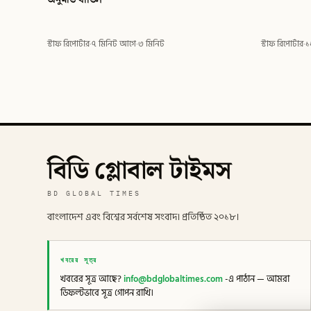
স্টাফ রিপোর্টার
·
৭ মিনিট আগে
·
৩ মিনিট
স্টাফ রিপোর্টার
·
১
বিডি গ্লোবাল টাইমস
BD GLOBAL TIMES
বাংলাদেশ এবং বিশ্বের সর্বশেষ সংবাদ। প্রতিষ্ঠিত ২০১৮।
খবরের সূত্র
খবরের সূত্র আছে?
info@bdglobaltimes.com
-এ পাঠান — আমরা
ডিফল্টভাবে সূত্র গোপন রাখি।