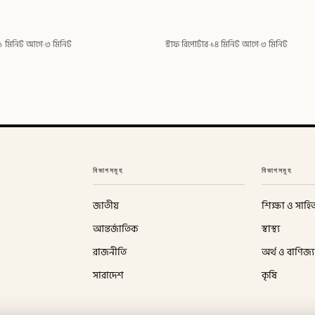
১ মিনিট আগে
·
৩ মিনিট
স্টাফ রিপোর্টার
·
১৪ মিনিট আগে
·
৩ মিনিট
বিভাগসমূহ
বিভাগসমূহ
জাতীয়
শিক্ষা ও সাহিত
আন্তর্জাতিক
স্বাস্থ্য
রাজনীতি
অর্থ ও বাণিজ্য
সারাদেশ
কৃষি