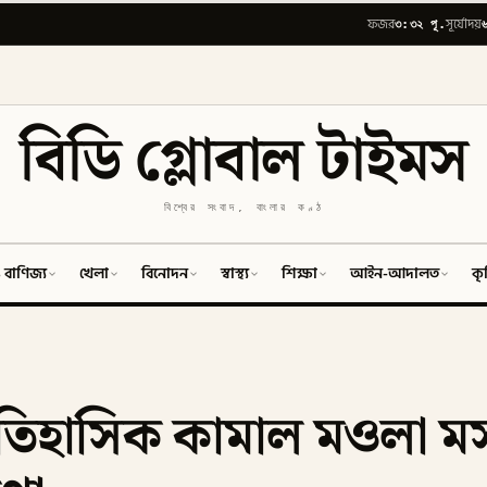
৩:৩২ পূ.
ফজর
সূর্যোদয়
বিডি গ্লোবাল টাইমস
বিশ্বের সংবাদ, বাংলার কণ্ঠ
 বাণিজ্য
খেলা
বিনোদন
স্বাস্থ্য
শিক্ষা
আইন-আদালত
কৃ
তিহাসিক কামাল মওলা 