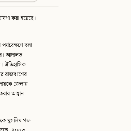
 ঘোষণা করা হয়েছে।
পর্যবেক্ষণে বলা
লেছে। আদালত
়নি। ঐতিহাসিক
রমার রাজবংশের
রদায়কে জেলায়
করার আহ্বান
িকে মুসলিম পক্ষ
ে আসছে। ২০০৩