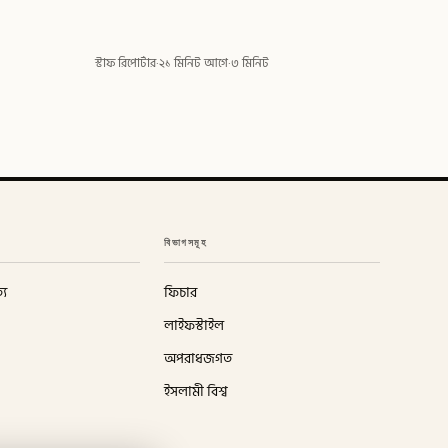
স্টাফ রিপোর্টার
·
২১ মিনিট আগে
·
৩ মিনিট
বিভাগসমূহ
্য
ফিচার
লাইফস্টাইল
অপরাধজগত
ইসলামী বিশ্ব