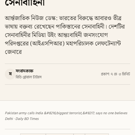
সেনাবাহিনী
আর্ন্তজাতিক নিউজ ডেস্ক: ভারতের বিরুদ্ধে আবারও তীব্র
ভাষায় বক্তব্য রেখেছেন পাকিস্তানের সেনাবাহিনী। দেশটির
সেনাবাহিনীর মিডিয়া উইং আন্তঃবাহিনী জনসংযোগ
পরিদপ্তরের (আইএসপিআর) মহাপরিচালক লেফটেন্যান্ট
জেনারে
সংবাদকক্ষ
স
প্রকাশ: ৭ মে
·
৩ মিনিট
বিডি গ্লোবাল টাইমস
Pakistan army calls India &#8216;biggest terrorist,&#8217; says no one believes
Delhi · Daily BD Times