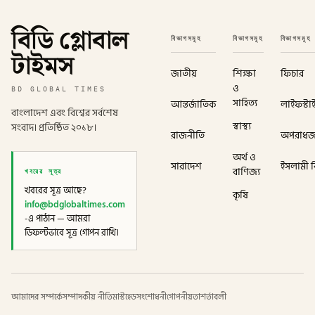
বিডি গ্লোবাল
বিভাগসমূহ
বিভাগসমূহ
বিভাগসমূহ
টাইমস
জাতীয়
শিক্ষা
ফিচার
ও
BD GLOBAL TIMES
সাহিত্য
আন্তর্জাতিক
লাইফস্টা
বাংলাদেশ এবং বিশ্বের সর্বশেষ
স্বাস্থ্য
সংবাদ। প্রতিষ্ঠিত ২০১৮।
রাজনীতি
অপরাধ
অর্থ ও
সারাদেশ
ইসলামী বি
খবরের সূত্র
বাণিজ্য
খবরের সূত্র আছে?
কৃষি
info@bdglobaltimes.com
-এ পাঠান — আমরা
ডিফল্টভাবে সূত্র গোপন রাখি।
আমাদের সম্পর্কে
সম্পাদকীয় নীতি
মাস্টহেড
সংশোধনী
গোপনীয়তা
শর্তাবলী