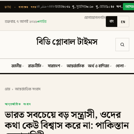
৩:৩১ পূ.
৬:১০ পূ.
১:৪৫ অপ.
UTC · নামাজের সময়
২৪ صَفَر ১৪৪৮
ফজর
সূর্যোদয়
যোহর
আসর
যোগাযোগ
লগইন
বাং
EN
শুক্রবার, ৭ আগস্ট ২০২৬
লাইভ
বিডি গ্লোবাল টাইমস
জাতীয়
রাজনীতি
সারাদেশ
আন্তর্জাতিক
অর্থ ও বাণিজ্য
খেলা
ব
হোম
›
আন্তর্জাতিক সংবাদ
আন্তর্জাতিক সংবাদ
ভারত সবচেয়ে বড় সন্ত্রাসী, ওদের
কথা কেউ বিশ্বাস করে না: পাকিস্তান