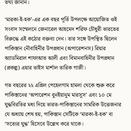
তথ্য জানান।
‘মারকা-ই-হক’-এর এক বছর পূর্তি উপলক্ষে আয়োজিত ওই
সংবাদ সম্মেলনে জেনারেল আহমেদ শরিফ চৌধুরী ভারতের
বিরুদ্ধে এই কঠোর বক্তব্য দেন। তার সঙ্গে উপস্থিত ছিলেন
পাকিস্তান নৌবাহিনীর উপপ্রধান (অপারেশনস) রিয়ার
অ্যাডমিরাল শাফাআত আলী এবং বিমানবাহিনীর উপপ্রধান
(প্রকল্প) এয়ার ভাইস মার্শাল তারিক গাজী।
গত বছরের ২২ এপ্রিল পেহেলগাম হামলা থেকে শুরু করে
পাকিস্তানের ‘অপারেশন বুনইয়ানুম মারসুস’ এবং ১০ মে
যুদ্ধবিরতির মধ্য দিয়ে ভারত-পাকিস্তানের সামরিক উত্তেজনার
যে অধ্যায় শেষ হয়, পাকিস্তান সেটিকে ‘মারকা-ই-হক’ বা
‘সত্যের যুদ্ধ’ হিসেবে উল্লেখ করে থাকে।