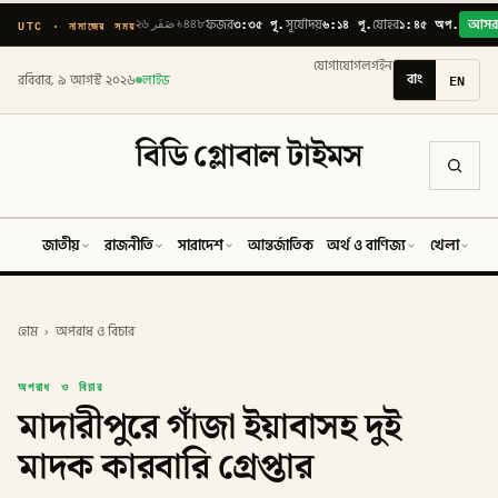
৩:৩৫ পূ.
৬:১৪ পূ.
১:৪৫ অপ.
UTC · নামাজের সময়
২৬ صَفَر ১৪৪৮
ফজর
সূর্যোদয়
যোহর
আস
যোগাযোগ
লগইন
বাং
EN
রবিবার, ৯ আগস্ট ২০২৬
লাইভ
বিডি গ্লোবাল টাইমস
জাতীয়
রাজনীতি
সারাদেশ
আন্তর্জাতিক
অর্থ ও বাণিজ্য
খেলা
ব
হোম
›
অপরাধ ও বিচার
অপরাধ ও বিচার
মাদারীপুরে গাঁজা ইয়াবাসহ দুই
মাদক কারবারি গ্রেপ্তার