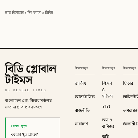
স্টাফ রিপোর্টার
·
১ দিন আগে
·
৩ মিনিট
বিডি গ্লোবাল
বিভাগসমূহ
বিভাগসমূহ
বিভাগসমূহ
টাইমস
জাতীয়
শিক্ষা
ফিচার
ও
BD GLOBAL TIMES
সাহিত্য
আন্তর্জাতিক
লাইফস্টা
বাংলাদেশ এবং বিশ্বের সর্বশেষ
স্বাস্থ্য
সংবাদ। প্রতিষ্ঠিত ২০১৮।
রাজনীতি
অপরাধ
অর্থ ও
সারাদেশ
ইসলামী বি
খবরের সূত্র
বাণিজ্য
খবরের সূত্র আছে?
কৃষি