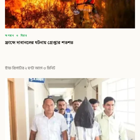
অপরাধ ও বিচার
ফ্রান্সে দাবানলের ঘটনায় গ্রেপ্তার শতশত
স্টাফ রিপোর্টার
·
২ ঘণ্টা আগে
·
৩ মিনিট