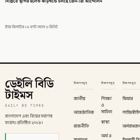
দিল্লিতে স্থগিত হলেও ঝাড়খন্ডে চলছে জেন-জি আন্দোলন
স্টাফ রিপোর্টার
·
১৬ ঘণ্টা আগে
·
৩ মিনিট
ডেইলি বিডি
বিভাগসমূহ
বিভাগসমূহ
বিভাগসমূহ
টাইমস
জাতীয়
শিক্ষা
ফিচার
ও
DAILY BD TIMES
সাহিত্য
আন্তর্জাতিক
লাইফস্টাই
বাংলাদেশ এবং বিশ্বের সর্বশেষ
স্বাস্থ্য
সংবাদ। প্রতিষ্ঠিত ২০১৮।
রাজনীতি
অপরাধজ
অর্থ ও
সারাদেশ
ইসলামী বিশ