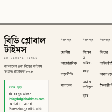
বিডি গ্লোবাল
বিভাগসমূহ
বিভাগসমূহ
বিভাগসমূহ
টাইমস
জাতীয়
শিক্ষা
ফিচার
ও
BD GLOBAL TIMES
সাহিত্য
আন্তর্জাতিক
লাইফস্টা
বাংলাদেশ এবং বিশ্বের সর্বশেষ
স্বাস্থ্য
সংবাদ। প্রতিষ্ঠিত ২০১৮।
রাজনীতি
অপরাধ
অর্থ ও
সারাদেশ
ইসলামী বি
খবরের সূত্র
বাণিজ্য
খবরের সূত্র আছে?
কৃষি
info@bdglobaltimes.com
-এ পাঠান — আমরা
ডিফল্টভাবে সূত্র গোপন রাখি।