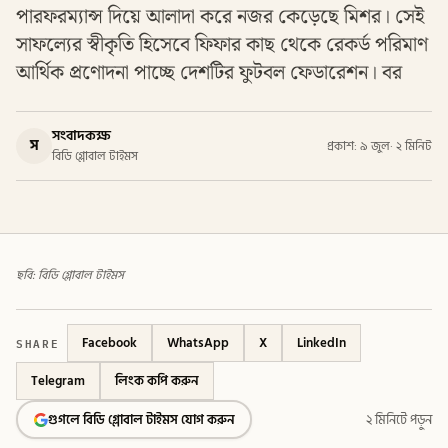
পারফরম্যান্স দিয়ে আলাদা করে নজর কেড়েছে মিশর। সেই
সাফল্যের স্বীকৃতি হিসেবে ফিফার কাছ থেকে রেকর্ড পরিমাণ
আর্থিক প্রণোদনা পাচ্ছে দেশটির ফুটবল ফেডারেশন। বর
সংবাদকক্ষ
স
প্রকাশ: ৯ জুল
·
২ মিনিট
বিডি গ্লোবাল টাইমস
ছবি: বিডি গ্লোবাল টাইমস
SHARE
Facebook
WhatsApp
X
LinkedIn
Telegram
লিংক কপি করুন
গুগলে বিডি গ্লোবাল টাইমস যোগ করুন
২ মিনিটে পড়ুন