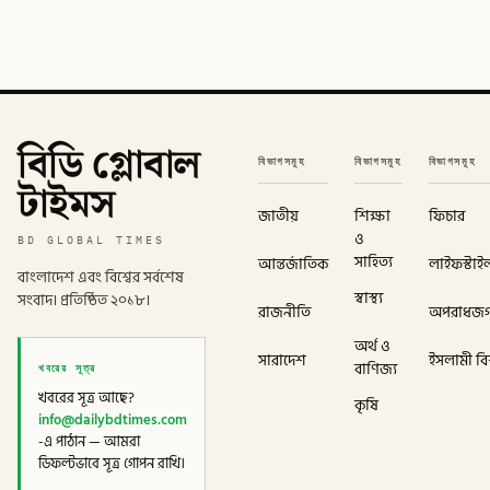
বিডি গ্লোবাল
বিভাগসমূহ
বিভাগসমূহ
বিভাগসমূহ
টাইমস
জাতীয়
শিক্ষা
ফিচার
ও
BD GLOBAL TIMES
সাহিত্য
আন্তর্জাতিক
লাইফস্টাই
বাংলাদেশ এবং বিশ্বের সর্বশেষ
স্বাস্থ্য
সংবাদ। প্রতিষ্ঠিত ২০১৮।
রাজনীতি
অপরাধজ
অর্থ ও
সারাদেশ
ইসলামী বিশ
খবরের সূত্র
বাণিজ্য
খবরের সূত্র আছে?
কৃষি
info@dailybdtimes.com
-এ পাঠান — আমরা
ডিফল্টভাবে সূত্র গোপন রাখি।