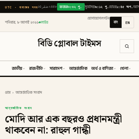
৩:৩২ পূ.
৬:১২ পূ.
১:৪৫ অপ.
UTC · নামাজের সময়
২৫ صَفَر ১৪৪৮
ফজর
সূর্যোদয়
যোহর
আস
যোগাযোগ
লগইন
বাং
EN
শনিবার, ৮ আগস্ট ২০২৬
লাইভ
বিডি গ্লোবাল টাইমস
জাতীয়
রাজনীতি
সারাদেশ
আন্তর্জাতিক
অর্থ ও বাণিজ্য
খেলা
ব
হোম
›
আন্তর্জাতিক সংবাদ
আন্তর্জাতিক সংবাদ
মোদি আর এক বছরও প্রধানমন্ত্রী
থাকবেন না: রাহুল গান্ধী