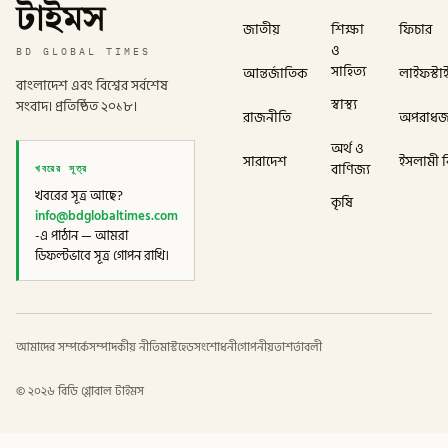
টাইমস
জাতীয়
শিক্ষা
ফিচার
ও
BD GLOBAL TIMES
সাহিত্য
আন্তর্জাতিক
লাইফস্টা
বাংলাদেশ এবং বিশ্বের সর্বশেষ
স্বাস্থ্য
সংবাদ। প্রতিষ্ঠিত ২০১৮।
রাজনীতি
অপরাধ
অর্থ ও
সারাদেশ
ইসলামী বি
খবরের সূত্র
বাণিজ্য
খবরের সূত্র আছে?
কৃষি
info@bdglobaltimes.com
-এ পাঠান — আমরা
ডিফল্টভাবে সূত্র গোপন রাখি।
আমাদের সম্পর্কে
সম্পাদকীয় নীতি
মাস্টহেড
সংশোধনী
গোপনীয়তা
শর্তাবলী
©
২০২৬
বিডি গ্লোবাল টাইমস