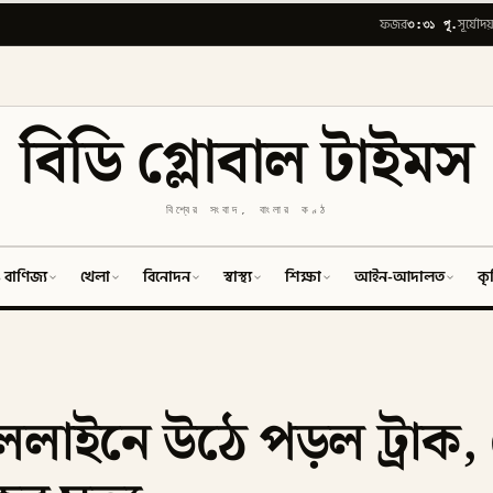
৩:৩১ পূ.
ফজর
সূর্যোদয
বিডি গ্লোবাল টাইমস
বিশ্বের সংবাদ, বাংলার কণ্ঠ
 বাণিজ্য
খেলা
বিনোদন
স্বাস্থ্য
শিক্ষা
আইন-আদালত
কৃ
লাইনে উঠে পড়ল ট্রাক, ট