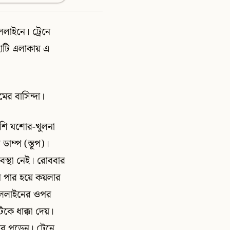
লাইনে। ট্রেনে
াটি এলাকায় এ
ের বাসিন্দা।
পাশি যশোর-খুলনা
ম্প (স্তূপ)।
বস্থা নেই। রোববার
ন পার হয়ে কয়লার
রেললাইনের ওপর
িকে ধাক্কা দেয়।
র পড়েন। ট্রেনে