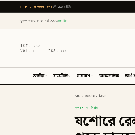
UTC · নামাজের সময়
২৩ صَفَر ১৪৪৮
বৃহস্পতিবার, ৬ আগস্ট ২০২৬
লাইভ
EST.
২০১৮
VOL.
৮
· ISS.
১১৬
জাতীয়
রাজনীতি
সারাদেশ
আন্তর্জাতিক
অর্থ ও
হোম
›
অপরাধ ও বিচার
অপরাধ ও বিচার
যশোরে রেল