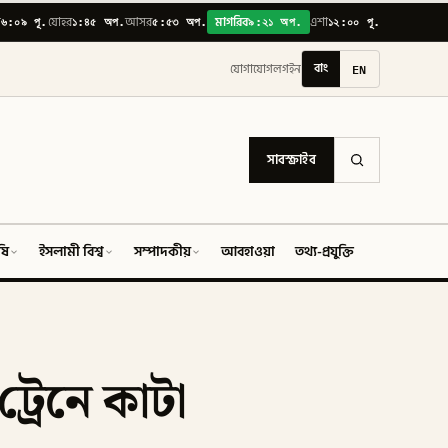
৬:০৯ পূ.
১:৪৫ অপ.
৫:৫৩ অপ.
৯:২১ অপ.
১২:০০ পূ.
়
যোহর
আসর
মাগরিব
এশা
বাং
EN
যোগাযোগ
লগইন
সাবস্ক্রাইব
ষি
ইসলামী বিশ্ব
সম্পাদকীয়
আবহাওয়া
তথ্য-প্রযুক্তি
ফিচার
্রেনে কাটা