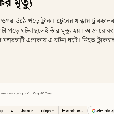
 মৃত্যু
পর উঠে পড়ে ট্রাক। ট্রেনের ধাক্কায় ট্রাকচা
াটা পড়ে ঘটনাস্থলেই তাঁর মৃত্যু হয়। আজ রোববা
শরহাটি এলাকায় এ ঘটনা ঘটে। নিহত ট্রাকচ
s after being cut by train. · Daily BD Times
pp
X
LinkedIn
Telegram
লিংক কপি করুন
গুগলে বিডি গ