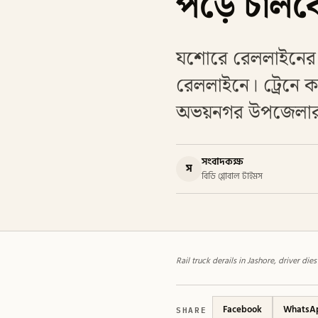
পড়ে চালকের
যশোরে রেললাইনের ও
রেললাইনে। ট্রেনে ক
অভয়নগর উপজেলার ম
সংবাদকক্ষ
স
বিডি গ্লোবাল টাইমস
Rail truck derails in Jashore, driver die
SHARE
Facebook
WhatsA