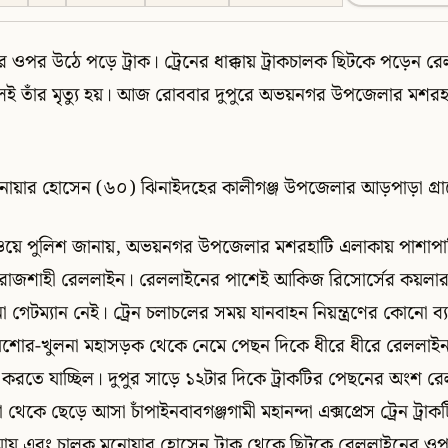
ওপর উঠে পড়ে ট্রাক। ট্রেনের ধাক্কায় ট্রাকচালক ছিটকে পড়েন রেল
লেই তাঁর মৃত্যু হয়। আজ রোববার দুপুরে অভয়নগর উপজেলার মশরহ
নোয়ার হোসেন (৬০) ঝিনাইদহের কালীগঞ্জ উপজেলার আড়পাড়া গ্রাম
 রেলওয়ে পুলিশ জানায়, অভয়নগর উপজেলার মশরহাটি এলাকায় পাশা
রাজশাহী রেললাইন। রেললাইনের পাশেই আকিজ রিসোর্সের কয়লার ডা
গেটম্যান নেই। ট্রেন চলাচলের সময় যানবাহন নিয়ন্ত্রণের কোনো ব্য
ক যশোর-খুলনা মহাসড়ক থেকে নেমে পেছন দিকে ধীরে ধীরে রেললাই
করতে যাচ্ছিল। দুপুর সাড়ে ১২টার দিকে ট্রাকটির পেছনের অংশ 
েকে ছেড়ে আসা চাঁপাইনবাবগঞ্জগামী মহানন্দা এক্সপ্রেস ট্রেন ট্রাকট
ে যায় এবং চালক মনোয়ার হোসেন ট্রাক থেকে ছিটকে রেললাইনের ওপ