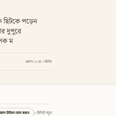
লক ছিটকে পড়েন
র দুপুরে
ালক ম
প্রকাশ: ১০ মে
·
১ মিনিট
্লোবাল টাইমস যোগ করুন
১ মিনিটে পড়ুন