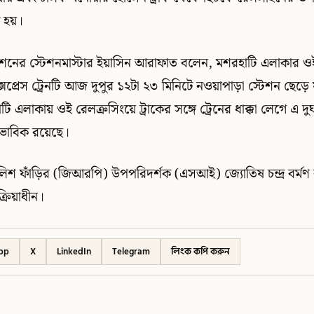
ু হয়।
শনের স্টেশনমাস্টার ইয়াসিন আরাফাত বলেন, মশরহাটি এলাকার ওই
্সপ্রেস ট্রেনটি আজ দুপুর ১২টা ২৩ মিনিটে নওয়াপাড়া স্টেশন ছেড়ে য
 এলাকায় ওই রেলক্রসিংয়ে ট্রাকের সঙ্গে ট্রেনের ধাক্কা লেগে এ দুর্
বাভাবিক রয়েছে।
িশ ফাঁড়ির (জিআরপি) উপপরিদর্শক (এসআই) জ্যোতিষ চন্দ্র বর্মণ
্রিয়াধীন।
pp
X
LinkedIn
Telegram
লিংক কপি করুন