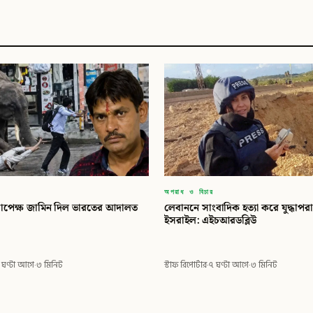
অপরাধ ও বিচার
সাপেক্ষ জামিন দিল ভারতের আদালত
লেবাননে সাংবাদিক হত্যা করে যুদ্ধাপ
ইসরাইল: এইচআরডব্লিউ
 ঘণ্টা আগে
·
৩ মিনিট
স্টাফ রিপোর্টার
·
৭ ঘণ্টা আগে
·
৩ মিনিট