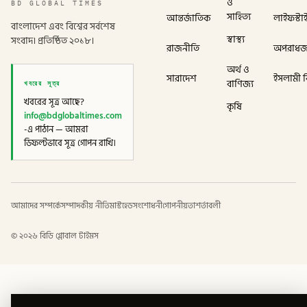
ও
BD GLOBAL TIMES
সাহিত্য
আন্তর্জাতিক
লাইফস্টা
বাংলাদেশ এবং বিশ্বের সর্বশেষ
স্বাস্থ্য
সংবাদ। প্রতিষ্ঠিত ২০১৮।
রাজনীতি
অপরাধ
অর্থ ও
সারাদেশ
ইসলামী বি
খবরের সূত্র
বাণিজ্য
খবরের সূত্র আছে?
কৃষি
info@bdglobaltimes.com
-এ পাঠান — আমরা
ডিফল্টভাবে সূত্র গোপন রাখি।
আমাদের সম্পর্কে
সম্পাদকীয় নীতি
মাস্টহেড
সংশোধনী
গোপনীয়তা
শর্তাবলী
©
২০২৬
বিডি গ্লোবাল টাইমস