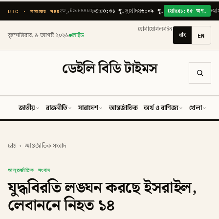
৩:৩১ পূ.
৬:০৯ পূ.
১:৪৫ অপ.
UTC · নামাজের সময়
২৩ صَفَر ১৪৪৮
ফজর
সূর্যোদয়
যোহর
আ
যোগাযোগ
লগইন
বাং
EN
বৃহস্পতিবার, ৬ আগস্ট ২০২৬
লাইভ
ডেইলি বিডি টাইমস
জাতীয়
রাজনীতি
সারাদেশ
আন্তর্জাতিক
অর্থ ও বাণিজ্য
খেলা
ব
হোম
›
আন্তর্জাতিক সংবাদ
আন্তর্জাতিক সংবাদ
যুদ্ধবিরতি লঙ্ঘন করছে ইসরাইল,
লেবাননে নিহত ১৪