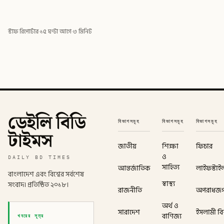
স্টাফ রিপোর্টার
·
১৫ ঘণ্টা আগে
·
৩ মিনিট
ডেইলি বিডি
বিভাগসমূহ
বিভাগসমূহ
বিভাগসমূহ
টাইমস
জাতীয়
শিক্ষা
ফিচার
ও
DAILY BD TIMES
সাহিত্য
আন্তর্জাতিক
লাইফস্টাই
বাংলাদেশ এবং বিশ্বের সর্বশেষ
স্বাস্থ্য
সংবাদ। প্রতিষ্ঠিত ২০১৮।
রাজনীতি
অপরাধজ
অর্থ ও
সারাদেশ
ইসলামী বিশ
খবরের সূত্র
বাণিজ্য