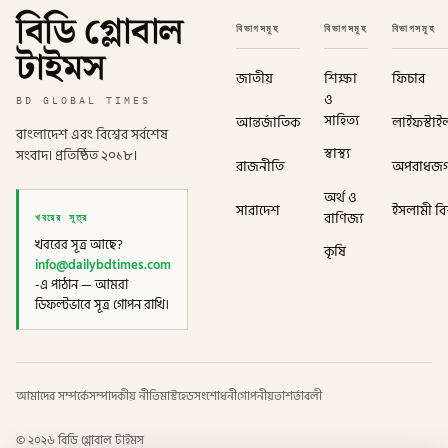
বিডি গ্লোবাল
বিভাগসমূহ
বিভাগসমূহ
বিভাগসমূহ
টাইমস
জাতীয়
শিক্ষা
ফিচার
ও
BD GLOBAL TIMES
সাহিত্য
আন্তর্জাতিক
লাইফস্টাই
বাংলাদেশ এবং বিশ্বের সর্বশেষ
স্বাস্থ্য
সংবাদ। প্রতিষ্ঠিত ২০১৮।
রাজনীতি
অপরাধজ
অর্থ ও
সারাদেশ
ইসলামী বিশ
খবরের সূত্র
বাণিজ্য
খবরের সূত্র আছে?
কৃষি
info@dailybdtimes.com
-এ পাঠান — আমরা
ডিফল্টভাবে সূত্র গোপন রাখি।
আমাদের সম্পর্কে
সম্পাদকীয় নীতি
মাস্টহেড
সংশোধনী
গোপনীয়তা
শর্তাবলী
©
২০২৬
বিডি গ্লোবাল টাইমস