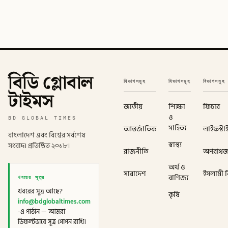
বিডি গ্লোবাল
বিভাগসমূহ
বিভাগসমূহ
বিভাগসমূহ
টাইমস
জাতীয়
শিক্ষা
ফিচার
ও
BD GLOBAL TIMES
সাহিত্য
আন্তর্জাতিক
লাইফস্টা
বাংলাদেশ এবং বিশ্বের সর্বশেষ
স্বাস্থ্য
সংবাদ। প্রতিষ্ঠিত ২০১৮।
রাজনীতি
অপরাধ
অর্থ ও
সারাদেশ
ইসলামী বি
খবরের সূত্র
বাণিজ্য
খবরের সূত্র আছে?
কৃষি
info@bdglobaltimes.com
-এ পাঠান — আমরা
ডিফল্টভাবে সূত্র গোপন রাখি।