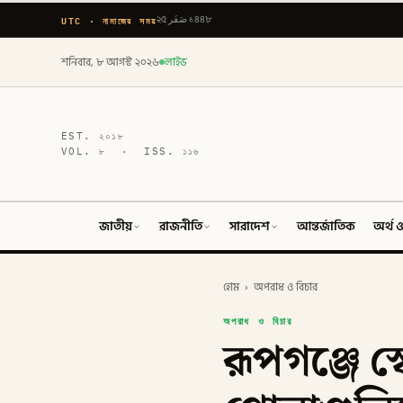
UTC · নামাজের সময়
২৫ صَفَر ১৪৪৮
শনিবার, ৮ আগস্ট ২০২৬
লাইভ
EST.
২০১৮
VOL.
৮
· ISS.
১১৬
জাতীয়
রাজনীতি
সারাদেশ
আন্তর্জাতিক
অর্থ ও
হোম
›
অপরাধ ও বিচার
অপরাধ ও বিচার
রূপগঞ্জে স্