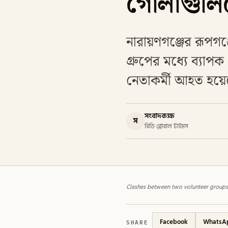
গোলাগুলি
নারায়ণগঞ্জের রূপগঞ
গ্রুপের মধ্যে ব্যাপ
নেতাকর্মী আহত হয়
সংবাদকক্ষ
স
বিডি গ্লোবাল টাইমস
Clashes between two volunteer groups i
SHARE
Facebook
WhatsA