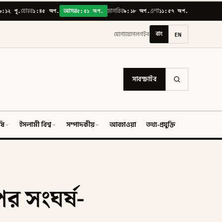
৬:১২ পূ.
১:৪৫ অপ.
৫:৫১ অপ.
৯:১৮ অপ.
১১:৫৭ অপ.
যোহর
আসর
মাগরিব
এশা
বাং
EN
যোগাযোগ
লগইন
সাবস্ক্রাইব
ষি
ইসলামী বিশ্ব
সম্পাদকীয়
আবহাওয়া
তথ্য-প্রযুক্তি
ফিচার
ের সংঘর্ষ-