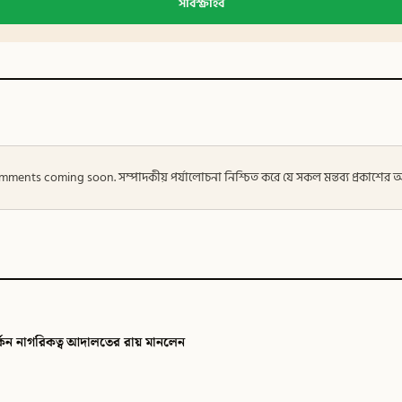
সাবস্ক্রাইব
 — Comments coming soon. সম্পাদকীয় পর্যালোচনা নিশ্চিত করে যে সকল মন্তব্য প্রকাশে
ি
িকত্ব আদালতের রায় মানলেন
 টাইমস