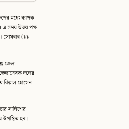
ুপের মধ্যে ব্যাপক
ন। এ সময় উভয় পক্ষ
রে। সোমবার (১১
্জ জেলা
্বেচ্ছাসেবক দলের
য় বিল্লাল হোসেন
বিচার সালিশের
 উপস্থিত হন।