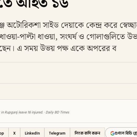
তে আহত ১৬
্জে অটোরিকশা সাইড দেয়াকে কেন্দ্র করে স্বেচ্
ক ধাওয়া-পাল্টা ধাওয়া, সংঘর্ষ ও গোলাগুলিতে উ
েছেন। এ সময় উভয় পক্ষ একে অপরের ব
n Rupganj leave 16 injured. · Daily BD Times
pp
X
LinkedIn
Telegram
লিংক কপি করুন
গুগলে বিডি গ