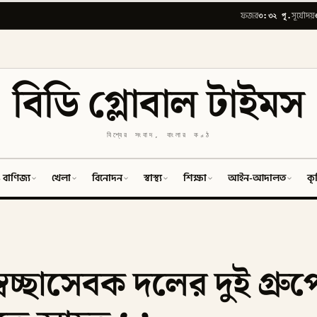
৩:৩২ পূ.
ফজর
সূর্যোদয়
বিডি গ্লোবাল টাইমস
বিশ্বের সংবাদ, বাংলার কণ্ঠ
 বাণিজ্য
খেলা
বিনোদন
স্বাস্থ্য
শিক্ষা
আইন-আদালত
কৃ
বেচ্ছাসেবক দলের দুই গ্রুপ