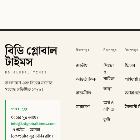
বিডি গ্লোবাল
বিভাগসমূহ
বিভাগসমূহ
বিভাগসমূহ
টাইমস
জাতীয়
শিক্ষা
ফিচার
ও
BD GLOBAL TIMES
সাহিত্য
আন্তর্জাতিক
লাইফস্টা
বাংলাদেশ এবং বিশ্বের সর্বশেষ
স্বাস্থ্য
সংবাদ। প্রতিষ্ঠিত ২০১৮।
রাজনীতি
অপরাধ
অর্থ ও
সারাদেশ
ইসলামী বি
খবরের সূত্র
বাণিজ্য
খবরের সূত্র আছে?
কৃষি
info@bdglobaltimes.com
-এ পাঠান — আমরা
ডিফল্টভাবে সূত্র গোপন রাখি।