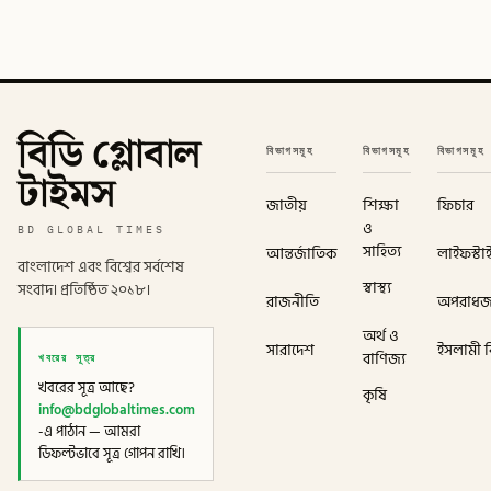
বিডি গ্লোবাল
বিভাগসমূহ
বিভাগসমূহ
বিভাগসমূহ
টাইমস
জাতীয়
শিক্ষা
ফিচার
ও
BD GLOBAL TIMES
সাহিত্য
আন্তর্জাতিক
লাইফস্টা
বাংলাদেশ এবং বিশ্বের সর্বশেষ
স্বাস্থ্য
সংবাদ। প্রতিষ্ঠিত ২০১৮।
রাজনীতি
অপরাধ
অর্থ ও
সারাদেশ
ইসলামী বি
খবরের সূত্র
বাণিজ্য
খবরের সূত্র আছে?
কৃষি
info@bdglobaltimes.com
-এ পাঠান — আমরা
ডিফল্টভাবে সূত্র গোপন রাখি।