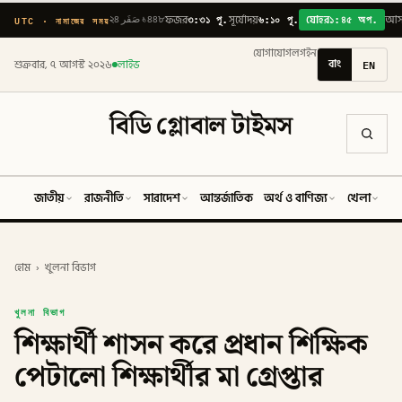
৩:৩১ পূ.
৬:১০ পূ.
১:৪৫ অপ.
UTC · নামাজের সময়
২৪ صَفَر ১৪৪৮
ফজর
সূর্যোদয়
যোহর
আস
যোগাযোগ
লগইন
বাং
EN
শুক্রবার, ৭ আগস্ট ২০২৬
লাইভ
বিডি গ্লোবাল টাইমস
জাতীয়
রাজনীতি
সারাদেশ
আন্তর্জাতিক
অর্থ ও বাণিজ্য
খেলা
ব
হোম
›
খুলনা বিভাগ
খুলনা বিভাগ
শিক্ষার্থী শাসন করে প্রধান শিক্ষিক
পেটালো শিক্ষার্থীর মা গ্রেপ্তার