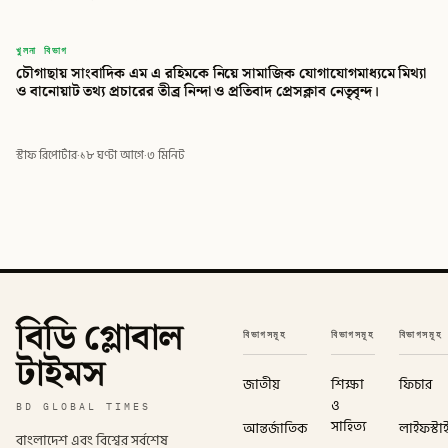
বিডি
খুলনা বিভাগ
চৌগাছায় সাংবাদিক এম এ রহিমকে নিয়ে সামাজিক যোগাযোগমাধ্যমে মিথ্যা
বিডি গ্লোবাল টাইমস
ও বানোয়াট তথ্য প্রচারের তীব্র নিন্দা ও প্রতিবাদ প্রেসক্লাব নেতৃবৃন্দ।
স্টাফ রিপোর্টার
·
১৮ ঘণ্টা আগে
·
৩ মিনিট
বিডি গ্লোবাল
বিভাগসমূহ
বিভাগসমূহ
বিভাগসমূহ
টাইমস
জাতীয়
শিক্ষা
ফিচার
ও
BD GLOBAL TIMES
সাহিত্য
আন্তর্জাতিক
লাইফস্টা
বাংলাদেশ এবং বিশ্বের সর্বশেষ