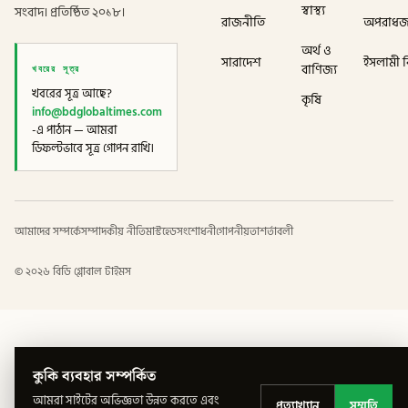
স্বাস্থ্য
সংবাদ। প্রতিষ্ঠিত ২০১৮।
রাজনীতি
অপরাধ
অর্থ ও
সারাদেশ
ইসলামী বি
খবরের সূত্র
বাণিজ্য
খবরের সূত্র আছে?
কৃষি
info@bdglobaltimes.com
-এ পাঠান — আমরা
ডিফল্টভাবে সূত্র গোপন রাখি।
আমাদের সম্পর্কে
সম্পাদকীয় নীতি
মাস্টহেড
সংশোধনী
গোপনীয়তা
শর্তাবলী
©
২০২৬
বিডি গ্লোবাল টাইমস
কুকি ব্যবহার সম্পর্কিত
আমরা সাইটের অভিজ্ঞতা উন্নত করতে এবং
প্রত্যাখ্যান
সম্মতি