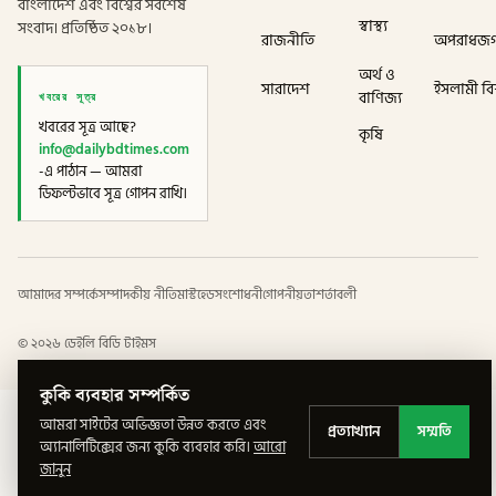
বাংলাদেশ এবং বিশ্বের সর্বশেষ
স্বাস্থ্য
সংবাদ। প্রতিষ্ঠিত ২০১৮।
রাজনীতি
অপরাধজ
অর্থ ও
সারাদেশ
ইসলামী বিশ
খবরের সূত্র
বাণিজ্য
খবরের সূত্র আছে?
কৃষি
info@dailybdtimes.com
-এ পাঠান — আমরা
ডিফল্টভাবে সূত্র গোপন রাখি।
আমাদের সম্পর্কে
সম্পাদকীয় নীতি
মাস্টহেড
সংশোধনী
গোপনীয়তা
শর্তাবলী
©
২০২৬
ডেইলি বিডি টাইমস
কুকি ব্যবহার সম্পর্কিত
আমরা সাইটের অভিজ্ঞতা উন্নত করতে এবং
প্রত্যাখ্যান
সম্মতি
অ্যানালিটিক্সের জন্য কুকি ব্যবহার করি।
আরো
জানুন