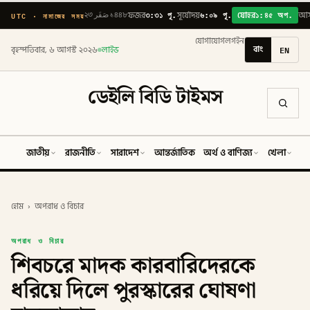
৩:৩১ পূ.
৬:০৯ পূ.
১:৪৫ অপ.
UTC · নামাজের সময়
২৩ صَفَر ১৪৪৮
ফজর
সূর্যোদয়
যোহর
আ
যোগাযোগ
লগইন
বাং
EN
বৃহস্পতিবার, ৬ আগস্ট ২০২৬
লাইভ
ডেইলি বিডি টাইমস
জাতীয়
রাজনীতি
সারাদেশ
আন্তর্জাতিক
অর্থ ও বাণিজ্য
খেলা
ব
হোম
›
অপরাধ ও বিচার
অপরাধ ও বিচার
শিবচরে মাদক কারবারিদেরকে
ধরিয়ে দিলে পুরস্কারের ঘোষণা