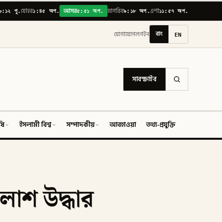
৬:১২ পূ.
১:৪৫ অপ.
৫:৫১ অপ.
৯:১৮ অপ.
১১:৫৭ অপ.
যোহর
আসর
মাগরিব
এশা
বাং
EN
যোগাযোগ
লগইন
সাবস্ক্রাইব
ষি
ইসলামী বিশ্ব
সম্পাদকীয়
আবহাওয়া
তথ্য-প্রযুক্তি
ফিচার
 লাশ উদ্ধার