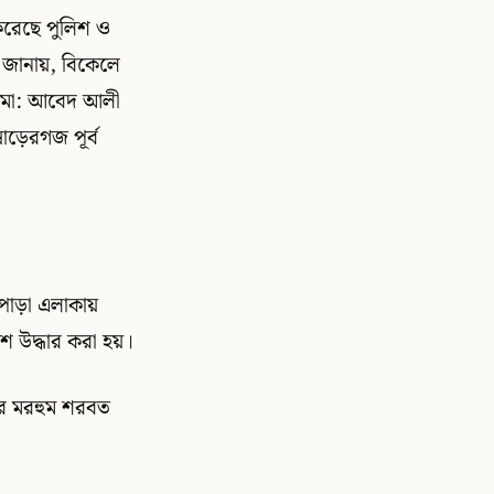
 করেছে পুলিশ ও
শ জানায়, বিকেলে
ে মো: আবেদ আলী
াড়েরগজ পূর্ব
পাড়া এলাকায়
শ উদ্ধার করা হয়।
র মরহুম শরবত