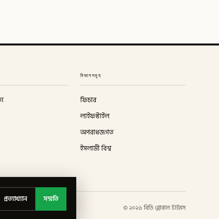
বিভাগসমূহ
্য
ফিচার
লাইফস্টাইল
অপরাধজগত
ইসলামী বিশ্ব
প্রত্যাখ্যান
সম্মতি
©
২০২৬
বিডি গ্লোবাল টাইমস