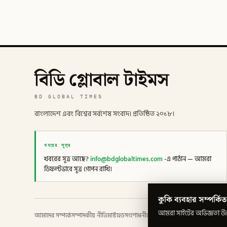
বিডি গ্লোবাল টাইমস
BD GLOBAL TIMES
বাংলাদেশ এবং বিশ্বের সর্বশেষ সংবাদ। প্রতিষ্ঠিত ২০১৮।
খবরের সূত্র
খবরের সূত্র আছে?
info@bdglobaltimes.com
-এ পাঠান — আমরা
ডিফল্টভাবে সূত্র গোপন রাখি।
কুকি ব্যবহার সম্পর্কিত
আমরা সাইটের অভিজ্ঞতা উন্ন
আমাদের সম্পর্কে
সম্পাদকীয় নীতি
মাস্টহেড
সংশোধনী
গোপনীয়তা
শর্তাবলী