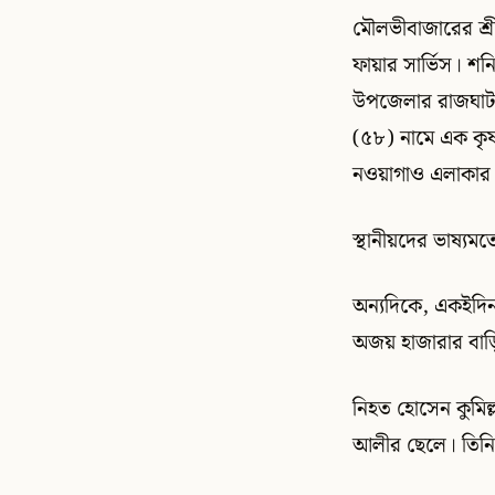
মৌলভীবাজারের শ্রী
ফায়ার সার্ভিস। শ
উপজেলার রাজঘাট ই
(৫৮) নামে এক কৃষ
নওয়াগাও এলাকার 
স্থানীয়দের ভাষ্য
অন্যদিকে, একইদি
অজয় হাজারার বাড়ি
নিহত হোসেন কুমি
আলীর ছেলে। তিনি 