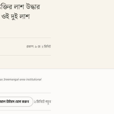
ক্তির লাশ উদ্ধার
 ওই দুই লাশ
প্রকাশ: ৯ মে
·
২ মিনিট
s Sreemangal-area institutional
্লোবাল টাইমস যোগ করুন
২ মিনিটে পড়ুন