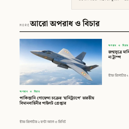
আরো অপরাধ ও বিচার
MORE
বিড
অপরাধ ও বিচার
জন্মসূত্রে মার্কিন নাগর
বিডি গ্লোবাল
না ট্রাম্প
স্টাফ রিপোর্টার
·
১
অপরাধ ও বিচার
পাকিস্তানি গোয়েন্দা চক্রের ‘হানিট্র্যাপে’ ভারতীয়
বিমানবাহিনীর পাইলট গ্রেপ্তার
স্টাফ রিপোর্টার
·
২ ঘণ্টা আগে
·
৩ মিনিট