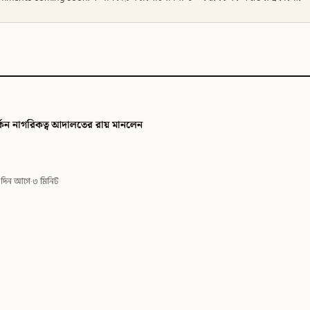
ি
িকত্ব আদালতের রায় মানলেন
 টাইমস
 দিন আগে
·
৩ মিনিট