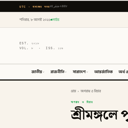
UTC · নামাজের সময়
২৫ صَفَر ১৪৪৮
শনিবার, ৮ আগস্ট ২০২৬
লাইভ
EST.
২০১৮
VOL.
৮
· ISS.
১১৬
জাতীয়
রাজনীতি
সারাদেশ
আন্তর্জাতিক
অর্থ ও
হোম
›
অপরাধ ও বিচার
অপরাধ ও বিচার
শ্রীমঙ্গলে 