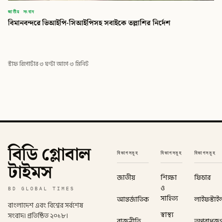
জাতীয় সংবাদ
বিমানবন্দরে ভিআইপি-সিআইপিসহ সবাইকে তল্লাশির নির্দেশ
স্টাফ রিপোর্টার
·
৩ ঘণ্টা আগে
·
৩ মিনিট
বিডি গ্লোবাল
বিভাগসমূহ
বিভাগসমূহ
বিভাগসমূহ
টাইমস
জাতীয়
শিক্ষা
ফিচার
ও
BD GLOBAL TIMES
সাহিত্য
আন্তর্জাতিক
লাইফস্টাই
বাংলাদেশ এবং বিশ্বের সর্বশেষ
স্বাস্থ্য
সংবাদ। প্রতিষ্ঠিত ২০১৮।
রাজনীতি
অপরাধজ