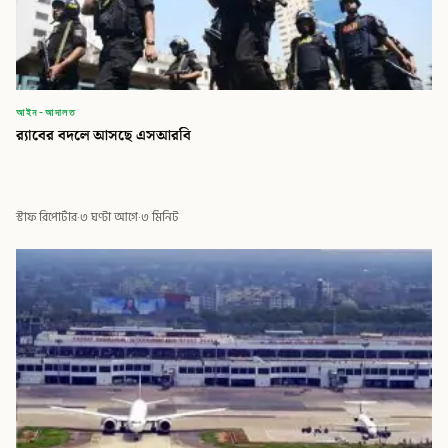
আইন-আদালত
র‍্যাবের বদলে আসছে এসআরবি
স্টাফ রিপোর্টার
·
৩ ঘণ্টা আগে
·
৩ মিনিট