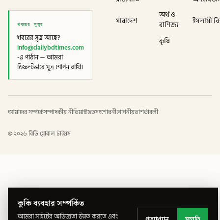
অর্থ ও
সারাদেশ
ইসলামী বিশ
খবরের সূত্র
বাণিজ্য
খবরের সূত্র আছে?
কৃষি
info@dailybdtimes.com
-এ পাঠান — আমরা
ডিফল্টভাবে সূত্র গোপন রাখি।
আমাদের সম্পর্কে
সম্পাদকীয় নীতি
মাস্টহেড
সংশোধনী
গোপনীয়তা
শর্তাবলী
©
২০২৬
বিডি গ্লোবাল টাইমস
কুকি ব্যবহার সম্পর্কিত
আমরা সাইটের অভিজ্ঞতা উন্নত করতে এবং
প্রত্যাখ্যান
সম্মতি