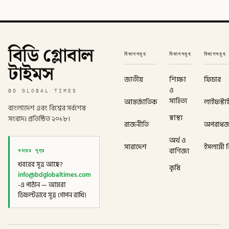
বিডি গ্লোবাল
বিভাগসমূহ
বিভাগসমূহ
বিভাগসমূহ
টাইমস
জাতীয়
শিক্ষা
ফিচার
ও
BD GLOBAL TIMES
সাহিত্য
আন্তর্জাতিক
লাইফস্টা
বাংলাদেশ এবং বিশ্বের সর্বশেষ
স্বাস্থ্য
সংবাদ। প্রতিষ্ঠিত ২০১৮।
রাজনীতি
অপরাধ
অর্থ ও
সারাদেশ
ইসলামী বি
খবরের সূত্র
বাণিজ্য
খবরের সূত্র আছে?
কৃষি
info@bdglobaltimes.com
-এ পাঠান — আমরা
ডিফল্টভাবে সূত্র গোপন রাখি।