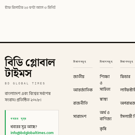
স্টাফ রিপোর্টার
·
২৩ ঘণ্টা আগে
·
৩ মিনিট
বিডি গ্লোবাল
বিভাগসমূহ
বিভাগসমূহ
বিভাগসমূহ
টাইমস
জাতীয়
শিক্ষা
ফিচার
ও
BD GLOBAL TIMES
সাহিত্য
আন্তর্জাতিক
লাইফস্টা
বাংলাদেশ এবং বিশ্বের সর্বশেষ
স্বাস্থ্য
সংবাদ। প্রতিষ্ঠিত ২০১৮।
রাজনীতি
অপরাধ
অর্থ ও
সারাদেশ
ইসলামী বি
খবরের সূত্র
বাণিজ্য
খবরের সূত্র আছে?
কৃষি
info@bdglobaltimes.com