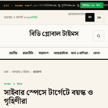
৩:৩১ পূ.
৬:১০ পূ.
১:৪৫ অপ.
UTC · নামাজের সময়
২৪ صَفَر ১৪৪৮
ফজর
সূর্যোদয়
যোহর
আস
যোগাযোগ
লগইন
বাং
EN
শুক্রবার, ৭ আগস্ট ২০২৬
লাইভ
বিডি গ্লোবাল টাইমস
জাতীয়
রাজনীতি
সারাদেশ
আন্তর্জাতিক
অর্থ ও বাণিজ্য
খেলা
ব
হোম
›
অপরাধ ও বিচার
›
প্রতারণা
অপরাধ ও বিচার
সাইবার স্পেসে টার্গেটে বয়স্ক ও
গৃহিণীরা