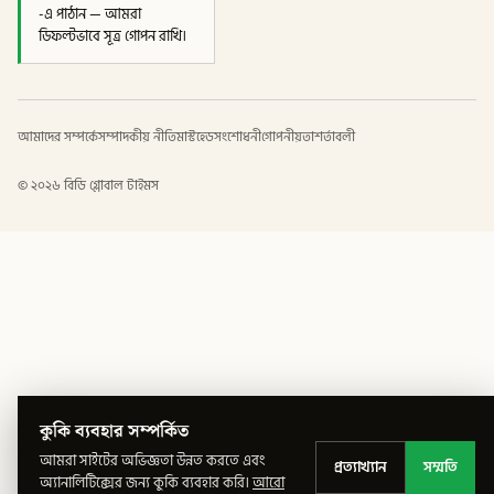
-এ পাঠান — আমরা
ডিফল্টভাবে সূত্র গোপন রাখি।
আমাদের সম্পর্কে
সম্পাদকীয় নীতি
মাস্টহেড
সংশোধনী
গোপনীয়তা
শর্তাবলী
©
২০২৬
বিডি গ্লোবাল টাইমস
কুকি ব্যবহার সম্পর্কিত
আমরা সাইটের অভিজ্ঞতা উন্নত করতে এবং
প্রত্যাখ্যান
সম্মতি
অ্যানালিটিক্সের জন্য কুকি ব্যবহার করি।
আরো