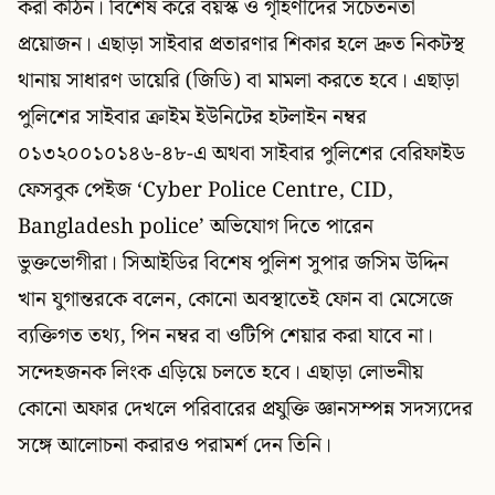
করা কঠিন। বিশেষ করে বয়স্ক ও গৃহিণীদের সচেতনতা
প্রয়োজন। এছাড়া সাইবার প্রতারণার শিকার হলে দ্রুত নিকটস্থ
থানায় সাধারণ ডায়েরি (জিডি) বা মামলা করতে হবে। এছাড়া
পুলিশের সাইবার ক্রাইম ইউনিটের হটলাইন নম্বর
০১৩২০০১০১৪৬-৪৮-এ অথবা সাইবার পুলিশের বেরিফাইড
ফেসবুক পেইজ ‘Cyber Police Centre, CID,
Bangladesh police’ অভিযোগ দিতে পারেন
ভুক্তভোগীরা। সিআইডির বিশেষ পুলিশ সুপার জসিম উদ্দিন
খান যুগান্তরকে বলেন, কোনো অবস্থাতেই ফোন বা মেসেজে
ব্যক্তিগত তথ্য, পিন নম্বর বা ওটিপি শেয়ার করা যাবে না।
সন্দেহজনক লিংক এড়িয়ে চলতে হবে। এছাড়া লোভনীয়
কোনো অফার দেখলে পরিবারের প্রযুক্তি জ্ঞানসম্পন্ন সদস্যদের
সঙ্গে আলোচনা করারও পরামর্শ দেন তিনি।