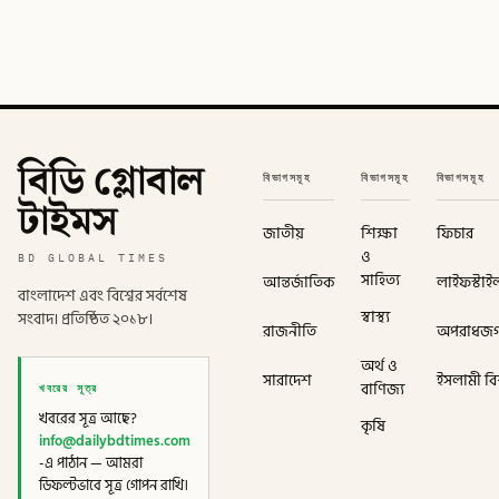
বিডি গ্লোবাল
বিভাগসমূহ
বিভাগসমূহ
বিভাগসমূহ
টাইমস
জাতীয়
শিক্ষা
ফিচার
ও
BD GLOBAL TIMES
সাহিত্য
আন্তর্জাতিক
লাইফস্টাই
বাংলাদেশ এবং বিশ্বের সর্বশেষ
স্বাস্থ্য
সংবাদ। প্রতিষ্ঠিত ২০১৮।
রাজনীতি
অপরাধজ
অর্থ ও
সারাদেশ
ইসলামী বিশ
খবরের সূত্র
বাণিজ্য
খবরের সূত্র আছে?
কৃষি
info@dailybdtimes.com
-এ পাঠান — আমরা
ডিফল্টভাবে সূত্র গোপন রাখি।