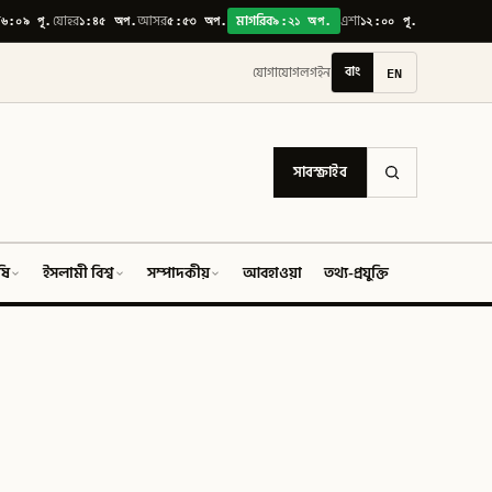
৬:০৯ পূ.
১:৪৫ অপ.
৫:৫৩ অপ.
৯:২১ অপ.
১২:০০ পূ.
়
যোহর
আসর
মাগরিব
এশা
বাং
EN
যোগাযোগ
লগইন
সাবস্ক্রাইব
ষি
ইসলামী বিশ্ব
সম্পাদকীয়
আবহাওয়া
তথ্য-প্রযুক্তি
ফিচার