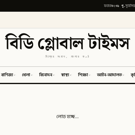
৩:৩১ পূ.
ফজর
সূর্যোদয
বিডি গ্লোবাল টাইমস
বিশ্বের সংবাদ, বাংলার কণ্ঠ
 বাণিজ্য
খেলা
বিনোদন
স্বাস্থ্য
শিক্ষা
আইন-আদালত
কৃ
লোড হচ্ছে…