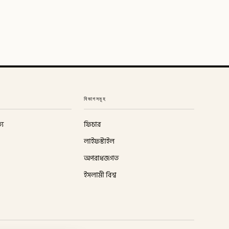
বিভাগসমূহ
্য
ফিচার
লাইফস্টাইল
অপরাধজগত
ইসলামী বিশ্ব