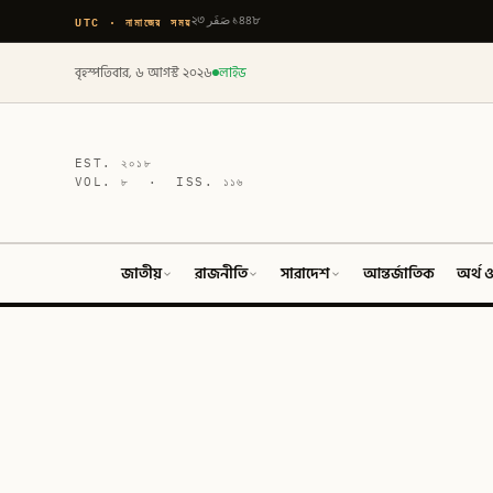
UTC · নামাজের সময়
২৩ صَفَر ১৪৪৮
বৃহস্পতিবার, ৬ আগস্ট ২০২৬
লাইভ
EST.
২০১৮
VOL.
৮
· ISS.
১১৬
জাতীয়
রাজনীতি
সারাদেশ
আন্তর্জাতিক
অর্থ ও