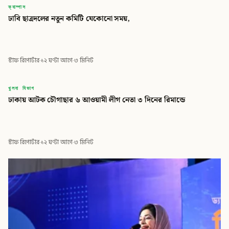
ক্যাম্পাস
ঢাবি ছাত্রদলের নতুন কমিটি যেকোনো সময়,
স্টাফ রিপোর্টার
·
১২ ঘণ্টা আগে
·
৩ মিনিট
বিডি
খুলনা বিভাগ
ঢাকায় আটক চৌগাছার ৬ আওয়ামী লীগ নেতা ৩ দিনের রিমান্ডে
বিডি গ্লোবাল টাইমস
স্টাফ রিপোর্টার
·
১২ ঘণ্টা আগে
·
৩ মিনিট