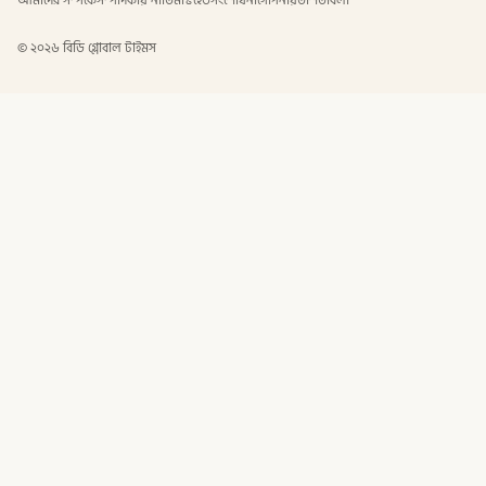
আমাদের সম্পর্কে
সম্পাদকীয় নীতি
মাস্টহেড
সংশোধনী
গোপনীয়তা
শর্তাবলী
©
২০২৬
বিডি গ্লোবাল টাইমস