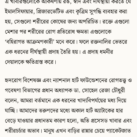
এ খাবারগুলোকে আকর্ষণীয় রঙ, স্বাদ এবং দীর্ঘস্থায়ী করতে যে
ইমালসিফায়ার, প্রিজারভেটিভ এবং কৃত্রিম সুগন্ধি ব্যবহার করা
হয়, সেগুলো শরীরের কোষের জন্য অপরিচিত। রক্তে এগুলো
মেশার পর শরীরের রোগ প্রতিরোধ ক্ষমতা এগুলোকে
‘বহিরাগত আক্রমণকারী’ মনে করে। ফলে রক্তনালির ভেতরে
এক ধরনের দীর্ঘস্থায়ী প্রদাহ তৈরি হয়। এ প্রদাহ ধমনীর
দেয়ালকে ক্ষতিগ্রস্ত করে।
হৃদরোগ বিশেষজ্ঞ এবং ন্যাশনাল হার্ট ফাউন্ডেশনের রোগতত্ত্ব ও
গবেষণা বিভাগের প্রধান অধ্যাপক ডা. সোহেল রেজা চৌধুরী
বলেন, আমরা বর্তমানে এক ধরনের খাদ্যবিপর্যয়ের মধ্য দিয়ে
যাচ্ছি। আমাদের তরুণদের মধ্যে অকাল হার্ট অ্যাটাকের হার
বেড়ে যাওয়ার প্রধানতম কারণ হলো, অতি প্রসেসড খাবার এবং
শরীরচর্চার অভাব। মানুষ এখন বাড়ির রান্নার চেয়ে প্যাকেটজাত