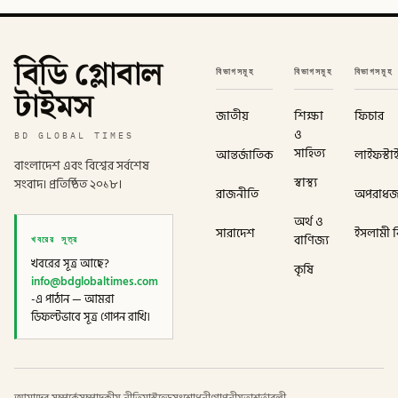
বিডি গ্লোবাল
বিভাগসমূহ
বিভাগসমূহ
বিভাগসমূহ
টাইমস
জাতীয়
শিক্ষা
ফিচার
ও
BD GLOBAL TIMES
সাহিত্য
আন্তর্জাতিক
লাইফস্টা
বাংলাদেশ এবং বিশ্বের সর্বশেষ
স্বাস্থ্য
সংবাদ। প্রতিষ্ঠিত ২০১৮।
রাজনীতি
অপরাধ
অর্থ ও
সারাদেশ
ইসলামী বি
খবরের সূত্র
বাণিজ্য
খবরের সূত্র আছে?
কৃষি
info@bdglobaltimes.com
-এ পাঠান — আমরা
ডিফল্টভাবে সূত্র গোপন রাখি।