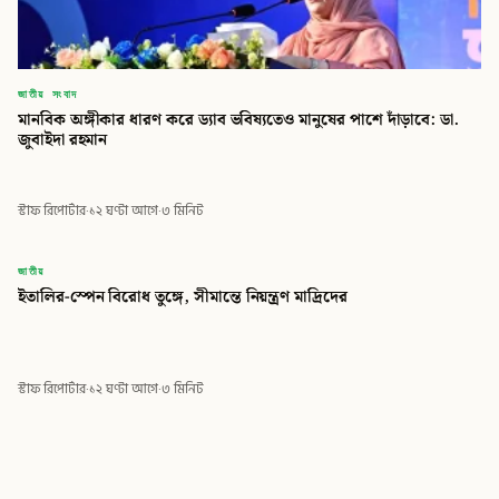
জাতীয় সংবাদ
মানবিক অঙ্গীকার ধারণ করে ড্যাব ভবিষ্যতেও মানুষের পাশে দাঁড়াবে: ডা.
জুবাইদা রহমান
স্টাফ রিপোর্টার
·
১২ ঘণ্টা আগে
·
৩ মিনিট
বিডি
জাতীয়
ইতালির-স্পেন বিরোধ তুঙ্গে, সীমান্তে নিয়ন্ত্রণ মাদ্রিদের
বিডি গ্লোবাল টাইমস
স্টাফ রিপোর্টার
·
১২ ঘণ্টা আগে
·
৩ মিনিট