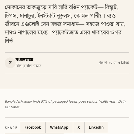
দোকানের তাকজুড়ে সারি সারি রঙিন প্যাকেট— বিস্কুট,
চিপস, চানাচুর, ইনস্ট্যান্ট নুডুলস, কোমল পানীয়। ব্যস্ত
জীবনে এগুলোই যেন সহজ সমাধান— সহজে পাওয়া যায়,
দামও নাগালের মধ্যে। প্যাকেটজাত এসব খাবারের ওপর
নির্ভ
সংবাদকক্ষ
স
প্রকাশ: ১০ মে
·
৭ মিনিট
বিডি গ্লোবাল টাইমস
Bangladesh study finds 97% of packaged foods pose serious health risks · Daily
BD Times
SHARE
Facebook
WhatsApp
X
LinkedIn