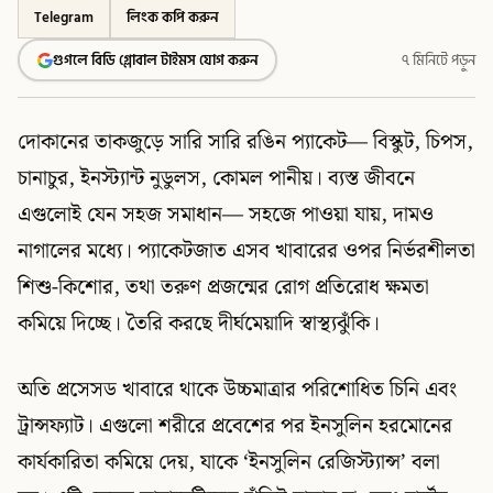
Telegram
লিংক কপি করুন
গুগলে বিডি গ্লোবাল টাইমস যোগ করুন
৭ মিনিটে পড়ুন
দোকানের তাকজুড়ে সারি সারি রঙিন প্যাকেট— বিস্কুট, চিপস,
চানাচুর, ইনস্ট্যান্ট নুডুলস, কোমল পানীয়। ব্যস্ত জীবনে
এগুলোই যেন সহজ সমাধান— সহজে পাওয়া যায়, দামও
নাগালের মধ্যে। প্যাকেটজাত এসব খাবারের ওপর নির্ভরশীলতা
শিশু-কিশোর, তথা তরুণ প্রজন্মের রোগ প্রতিরোধ ক্ষমতা
কমিয়ে দিচ্ছে। তৈরি করছে দীর্ঘমেয়াদি স্বাস্থ্যঝুঁকি।
অতি প্রসেসড খাবারে থাকে উচ্চমাত্রার পরিশোধিত চিনি এবং
ট্রান্সফ্যাট। এগুলো শরীরে প্রবেশের পর ইনসুলিন হরমোনের
কার্যকারিতা কমিয়ে দেয়, যাকে ‘ইনসুলিন রেজিস্ট্যান্স’ বলা