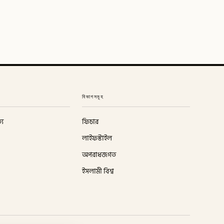
বিভাগসমূহ
্য
ফিচার
লাইফস্টাইল
অপরাধজগত
ইসলামী বিশ্ব