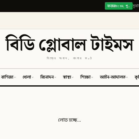
৩:৩২ পূ.
ফজর
সূর্য
বিডি গ্লোবাল টাইমস
বিশ্বের সংবাদ, বাংলার কণ্ঠ
 বাণিজ্য
খেলা
বিনোদন
স্বাস্থ্য
শিক্ষা
আইন-আদালত
কৃ
লোড হচ্ছে…