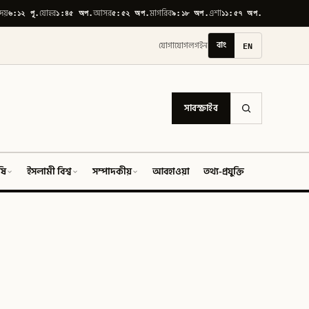
৬:১২ পূ.
১:৪৫ অপ.
৫:৫২ অপ.
৯:১৮ অপ.
১১:৫৭ অপ.
োদয়
যোহর
আসর
মাগরিব
এশা
বাং
EN
যোগাযোগ
লগইন
সাবস্ক্রাইব
ষি
ইসলামী বিশ্ব
সম্পাদকীয়
আবহাওয়া
তথ্য-প্রযুক্তি
ফিচার