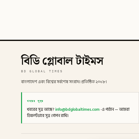
বিডি গ্লোবাল টাইমস
BD GLOBAL TIMES
বাংলাদেশ এবং বিশ্বের সর্বশেষ সংবাদ। প্রতিষ্ঠিত ২০১৮।
খবরের সূত্র
খবরের সূত্র আছে?
info@bdglobaltimes.com
-এ পাঠান — আমরা
ডিফল্টভাবে সূত্র গোপন রাখি।