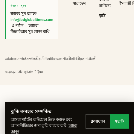
সারাদেশ
ইসলামী বি
খবরের সূত্র
বাণিজ্য
খবরের সূত্র আছে?
কৃষি
info@bdglobaltimes.com
-এ পাঠান — আমরা
ডিফল্টভাবে সূত্র গোপন রাখি।
আমাদের সম্পর্কে
সম্পাদকীয় নীতি
মাস্টহেড
সংশোধনী
গোপনীয়তা
শর্তাবলী
©
২০২৬
বিডি গ্লোবাল টাইমস
কুকি ব্যবহার সম্পর্কিত
আমরা সাইটের অভিজ্ঞতা উন্নত করতে এবং
প্রত্যাখ্যান
সম্মতি
অ্যানালিটিক্সের জন্য কুকি ব্যবহার করি।
আরো
জানুন