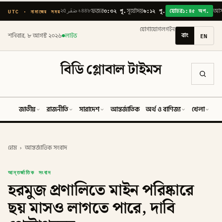
৩:৩২ পূ.
৬:১২ পূ.
১:৪৫ অপ.
UTC · নামাজের সময়
২৫ صَفَر ১৪৪৮
ফজর
সূর্যোদয়
যোহর
আ
যোগাযোগ
লগইন
বাং
EN
শনিবার, ৮ আগস্ট ২০২৬
লাইভ
বিডি গ্লোবাল টাইমস
জাতীয়
রাজনীতি
সারাদেশ
আন্তর্জাতিক
অর্থ ও বাণিজ্য
খেলা
ব
হোম
›
আন্তর্জাতিক সংবাদ
আন্তর্জাতিক সংবাদ
হরমুজ প্রণালিতে মাইন পরিষ্কারে
ছয় মাসও লাগতে পারে, দাবি