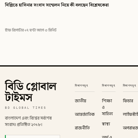
দিল্লিতে হাসিনার সংবাদ সম্মেলন নিয়ে কী বলছেন বিশ্লেষকেরা
বিডি গ্লোবাল টাইমস
স্টাফ রিপোর্টার
·
১৭ ঘণ্টা আগে
·
৩ মিনিট
বিডি গ্লোবাল
বিভাগসমূহ
বিভাগসমূহ
বিভাগসমূহ
টাইমস
জাতীয়
শিক্ষা
ফিচার
ও
BD GLOBAL TIMES
সাহিত্য
আন্তর্জাতিক
লাইফস্টা
বাংলাদেশ এবং বিশ্বের সর্বশেষ
স্বাস্থ্য
সংবাদ। প্রতিষ্ঠিত ২০১৮।
রাজনীতি
অপরাধ
অর্থ ও