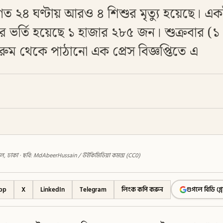
 গত ২৪ ঘণ্টায় আরও ৪ শিশুর মৃত্যু হয়েছে। 
ভর্তি হয়েছে ১ হাজার ২৮৫ জন। শুক্রবার (১ মে)
 রুম থেকে পাঠানো এক প্রেস বিজ্ঞপ্তিতে এ
াল, ঢাকা · ছবি: MdAbeerHussain / উইকিমিডিয়া কমন্স (CC0)
pp
X
LinkedIn
Telegram
লিংক কপি করুন
গুগলে বিডি গ