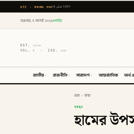
UTC · নামাজের সময়
২৪ صَفَر ১৪৪৮
শুক্রবার, ৭ আগস্ট ২০২৬
লাইভ
EST.
২০১৮
VOL.
৮
· ISS.
১১৬
জাতীয়
রাজনীতি
সারাদেশ
আন্তর্জাতিক
অর্থ ও
হোম
›
স্বাস্থ্য
স্বাস্থ্য
হামের উপসর