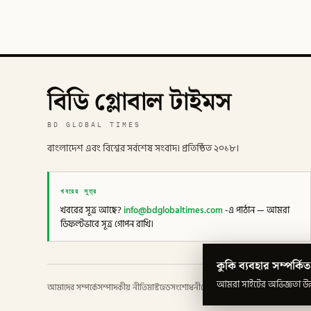
বিডি গ্লোবাল টাইমস
BD GLOBAL TIMES
বাংলাদেশ এবং বিশ্বের সর্বশেষ সংবাদ। প্রতিষ্ঠিত ২০১৮।
খবরের সূত্র
খবরের সূত্র আছে?
info@bdglobaltimes.com
-এ পাঠান — আমরা
ডিফল্টভাবে সূত্র গোপন রাখি।
কুকি ব্যবহার সম্পর্কিত
আমরা সাইটের অভিজ্ঞতা উন্ন
আমাদের সম্পর্কে
সম্পাদকীয় নীতি
মাস্টহেড
সংশোধনী
গোপনীয়তা
শর্তাবলী