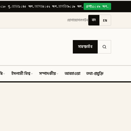
৬:১০ পূ.
১:৪৫ অপ.
৫:৫২ অপ.
৯:১৯ অপ.
১১:৫৯ অপ.
যোহর
আসর
মাগরিব
এশা
বাং
EN
যোগাযোগ
লগইন
সাবস্ক্রাইব
ষি
ইসলামী বিশ্ব
সম্পাদকীয়
আবহাওয়া
তথ্য-প্রযুক্তি
ফিচার