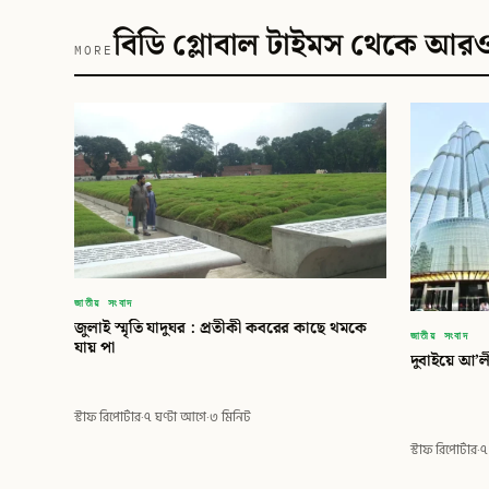
বিডি গ্লোবাল টাইমস থেকে আর
MORE
জাতীয় সংবাদ
জুলাই স্মৃতি যাদুঘর : প্রতীকী কবরের কাছে থমকে
জাতীয় সংবাদ
যায় পা
দুবাইয়ে আ’ল
স্টাফ রিপোর্টার
·
৭ ঘণ্টা আগে
·
৩ মিনিট
স্টাফ রিপোর্টার
·
৭