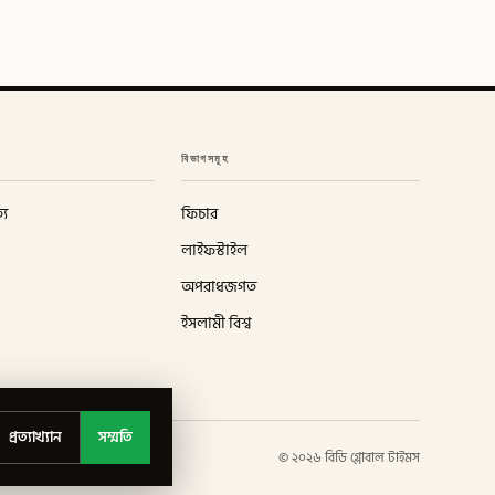
বিভাগসমূহ
্য
ফিচার
লাইফস্টাইল
অপরাধজগত
ইসলামী বিশ্ব
প্রত্যাখ্যান
সম্মতি
©
২০২৬
বিডি গ্লোবাল টাইমস