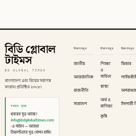
বিডি গ্লোবাল
বিভাগসমূহ
বিভাগসমূহ
বিভাগসমূহ
টাইমস
জাতীয়
শিক্ষা
ফিচার
ও
BD GLOBAL TIMES
সাহিত্য
আন্তর্জাতিক
লাইফস্টা
বাংলাদেশ এবং বিশ্বের সর্বশেষ
স্বাস্থ্য
সংবাদ। প্রতিষ্ঠিত ২০১৮।
রাজনীতি
অপরাধ
অর্থ ও
সারাদেশ
ইসলামী বি
খবরের সূত্র
বাণিজ্য
খবরের সূত্র আছে?
কৃষি
info@bdglobaltimes.com
-এ পাঠান — আমরা
ডিফল্টভাবে সূত্র গোপন রাখি।