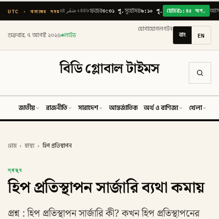
৩:৩১ পূ.
৬:১০ পূ.
১:৪৫ অপ.
UTC · নামাজের সময়
২৪ صَفَر ১৪৪৮
ফজর
সূর্যোদয়
যোহর
আস
যোগাযোগ
লগইন
বাং
EN
শুক্রবার, ৭ আগস্ট ২০২৬
লাইভ
বিডি গ্লোবাল টাইমস
জাতীয়
রাজনীতি
সারাদেশ
আন্তর্জাতিক
অর্থ ও বাণিজ্য
খেলা
ব
হোম
›
স্বাস্থ্য
›
হিপ প্রতিস্থাপন
স্বাস্থ্য
হিপ প্রতিস্থাপন সার্জারি ব্যথা কমায়
প্রশ্ন : হিপ প্রতিস্থাপন সার্জারি কী? কখন হিপ প্রতিস্থাপনের