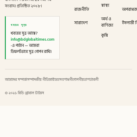
স্বাস্থ্য
সংবাদ। প্রতিষ্ঠিত ২০১৮।
রাজনীতি
অপরাধ
অর্থ ও
সারাদেশ
ইসলামী বি
খবরের সূত্র
বাণিজ্য
খবরের সূত্র আছে?
কৃষি
info@bdglobaltimes.com
-এ পাঠান — আমরা
ডিফল্টভাবে সূত্র গোপন রাখি।
আমাদের সম্পর্কে
সম্পাদকীয় নীতি
মাস্টহেড
সংশোধনী
গোপনীয়তা
শর্তাবলী
©
২০২৬
বিডি গ্লোবাল টাইমস