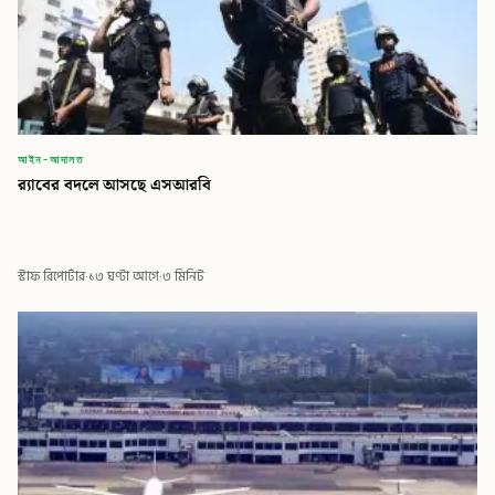
আইন-আদালত
র‍্যাবের বদলে আসছে এসআরবি
স্টাফ রিপোর্টার
·
১৩ ঘণ্টা আগে
·
৩ মিনিট