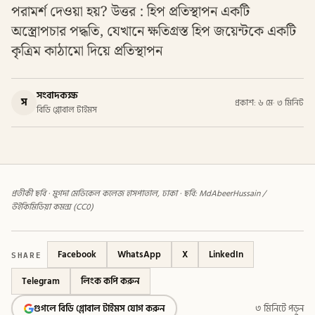
পরামর্শ দেওয়া হয়? উত্তর : হিপ প্রতিস্থাপন একটি
অস্ত্রোপচার পদ্ধতি, যেখানে ক্ষতিগ্রস্ত হিপ জয়েন্টকে একটি
কৃত্রিম কাঠামো দিয়ে প্রতিস্থাপন
সংবাদকক্ষ
স
প্রকাশ: ৬ মে
·
৩ মিনিট
বিডি গ্লোবাল টাইমস
প্রতীকী ছবি · মুগদা মেডিকেল কলেজ হাসপাতাল, ঢাকা · ছবি: MdAbeerHussain /
উইকিমিডিয়া কমন্স (CC0)
SHARE
Facebook
WhatsApp
X
LinkedIn
Telegram
লিংক কপি করুন
গুগলে বিডি গ্লোবাল টাইমস যোগ করুন
৩ মিনিটে পড়ুন