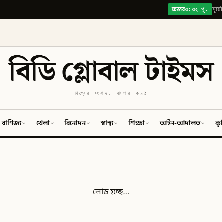
৩:৩২ পূ.
ফজর
সূর্য
বিডি গ্লোবাল টাইমস
বিশ্বের সংবাদ, বাংলার কণ্ঠ
 বাণিজ্য
খেলা
বিনোদন
স্বাস্থ্য
শিক্ষা
আইন-আদালত
কৃ
লোড হচ্ছে…