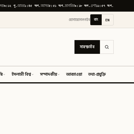
৬:১২ পূ.
১:৪৫ অপ.
৫:৫১ অপ.
৯:১৮ অপ.
১১:৫৭ অপ.
োদয়
যোহর
আসর
মাগরিব
এশা
বাং
EN
যোগাযোগ
লগইন
সাবস্ক্রাইব
ষি
ইসলামী বিশ্ব
সম্পাদকীয়
আবহাওয়া
তথ্য-প্রযুক্তি
ফিচার