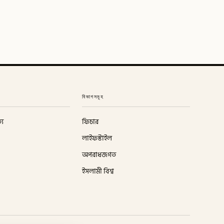
বিভাগসমূহ
্য
ফিচার
লাইফস্টাইল
অপরাধজগত
ইসলামী বিশ্ব