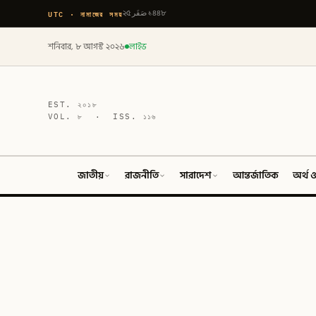
UTC · নামাজের সময়
২৫ صَفَر ১৪৪৮
শনিবার, ৮ আগস্ট ২০২৬
লাইভ
EST.
২০১৮
VOL.
৮
· ISS.
১১৬
জাতীয়
রাজনীতি
সারাদেশ
আন্তর্জাতিক
অর্থ ও