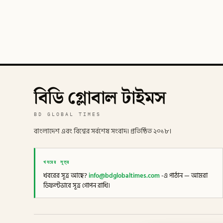
বিডি গ্লোবাল টাইমস
BD GLOBAL TIMES
বাংলাদেশ এবং বিশ্বের সর্বশেষ সংবাদ। প্রতিষ্ঠিত ২০১৮।
খবরের সূত্র
খবরের সূত্র আছে?
info@bdglobaltimes.com
-এ পাঠান — আমরা
ডিফল্টভাবে সূত্র গোপন রাখি।