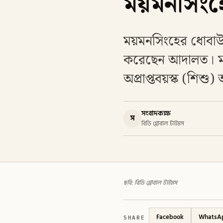
ময়মনসিংহে 
ময়মনসিংহের ধোবাউড়
করেছেন আদালত। মাম
অপ্রাপ্তবয়স্ক (শিশ
সংবাদকক্ষ
স
বিডি গ্লোবাল টাইমস
ছবি: বিডি গ্লোবাল টাইমস
SHARE
Facebook
WhatsA