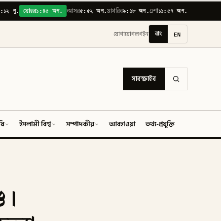
:১২ পূ.
১:৪৫ অপ.
৫:৫২ অপ.
৯:১৮ অপ.
১১:৫৭ অপ.
যোহর
আসর
মাগরিব
এশা
বাং
EN
যোগাযোগ
লগইন
সাবস্ক্রাইব
ষি
ইসলামী বিশ্ব
সম্পাদকীয়
আবহাওয়া
তথ্য-প্রযুক্তি
ফিচার
ড।