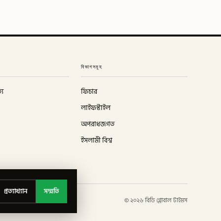
বিভাগসমূহ
্য
ফিচার
লাইফস্টাইল
অপরাধজগত
ইসলামী বিশ্ব
প্রত্যাখ্যান
সম্মতি
©
২০২৬
বিডি গ্লোবাল টাইমস