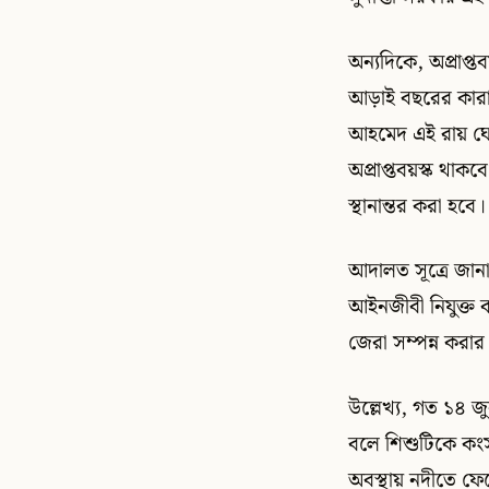
অন্যদিকে, অপ্রাপ্
আড়াই বছরের কারাদণ
আহমেদ এই রায় ঘোষ
অপ্রাপ্তবয়স্ক থাক
স্থানান্তর করা হবে।
আদালত সূত্রে জান
আইনজীবী নিযুক্ত কর
জেরা সম্পন্ন করার
উল্লেখ্য, গত ১৪ জ
বলে শিশুটিকে কংস
অবস্থায় নদীতে ফে