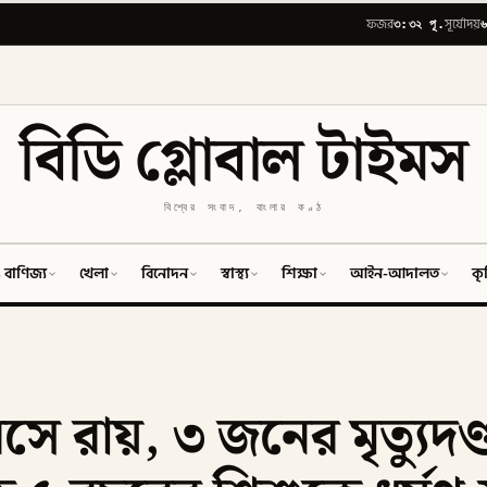
৩:৩২ পূ.
৬
ফজর
সূর্যোদয়
বিডি গ্লোবাল টাইমস
বিশ্বের সংবাদ, বাংলার কণ্ঠ
 বাণিজ্য
খেলা
বিনোদন
স্বাস্থ্য
শিক্ষা
আইন-আদালত
কৃ
সে রায়, ৩ জনের মৃত্যুদণ্