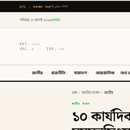
UTC · নামাজের সময়
২৫ صَفَر ১৪৪৮
শনিবার, ৮ আগস্ট ২০২৬
লাইভ
EST.
২০১৮
VOL.
৮
· ISS.
১১৬
জাতীয়
রাজনীতি
সারাদেশ
আন্তর্জাতিক
অর্থ ও
হোম
›
জাতীয় সংবাদ
›
জাতীয়
জাতীয় সংবাদ
১০ কার্যদিব