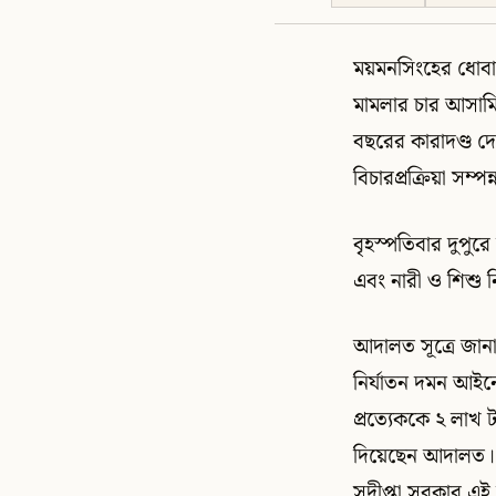
ময়মনসিংহের ধোবা
মামলার চার আসামির
বছরের কারাদণ্ড দে
বিচারপ্রক্রিয়া সম
বৃহস্পতিবার দুপুরে
এবং নারী ও শিশু ন
আদালত সূত্রে জানা
নির্যাতন দমন আইনে
প্রত্যেককে ২ লাখ ট
দিয়েছেন আদালত। চ
সুদীপ্তা সরকার এই 