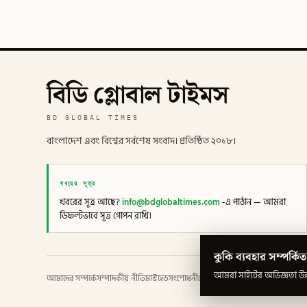
বিডি গ্লোবাল টাইমস
BD GLOBAL TIMES
বাংলাদেশ এবং বিশ্বের সর্বশেষ সংবাদ। প্রতিষ্ঠিত ২০১৮।
খবরের সূত্র
খবরের সূত্র আছে?
info@bdglobaltimes.com
-এ পাঠান — আমরা
ডিফল্টভাবে সূত্র গোপন রাখি।
কুকি ব্যবহার সম্পর্কিত
আমরা সাইটের অভিজ্ঞতা উন্ন
আমাদের সম্পর্কে
সম্পাদকীয় নীতি
মাস্টহেড
সংশোধনী
গোপনীয়তা
শর্তাবলী