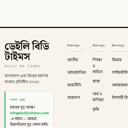
ডেইলি বিডি
বিভাগসমূহ
বিভাগসমূহ
বিভাগসমূহ
টাইমস
জাতীয়
শিক্ষা
ফিচার
ও
DAILY BD TIMES
সাহিত্য
আন্তর্জাতিক
লাইফস্টাই
বাংলাদেশ এবং বিশ্বের সর্বশেষ
স্বাস্থ্য
সংবাদ। প্রতিষ্ঠিত ২০১৮।
রাজনীতি
অপরাধজ
অর্থ ও
সারাদেশ
ইসলামী বিশ
খবরের সূত্র
বাণিজ্য
খবরের সূত্র আছে?
কৃষি
info@dailybdtimes.com
-এ পাঠান — আমরা
ডিফল্টভাবে সূত্র গোপন রাখি।