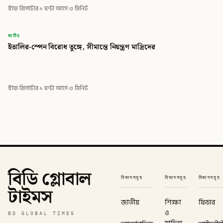
স্টাফ রিপোর্টার
·
১ ঘণ্টা আগে
·
৩ মিনিট
বিডি
জাতীয়
ইতালির-স্পেন বিরোধ তুঙ্গে, সীমান্তে নিয়ন্ত্রণ মাদ্রিদের
বিডি গ্লোবাল টাইমস
স্টাফ রিপোর্টার
·
১ ঘণ্টা আগে
·
৩ মিনিট
বিডি গ্লোবাল
বিভাগসমূহ
বিভাগসমূহ
বিভাগসমূহ
টাইমস
জাতীয়
শিক্ষা
ফিচার
ও
BD GLOBAL TIMES