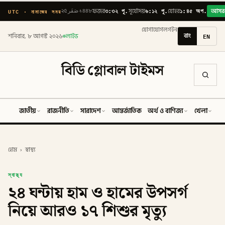
৩:৩২ পূ.
৬:১২ পূ.
১:৪৫ অপ.
UTC · নামাজের সময়
২৫ صَفَر ১৪৪৮
ফজর
সূর্যোদয়
যোহর
আসর
যোগাযোগ
লগইন
বাং
EN
শনিবার, ৮ আগস্ট ২০২৬
লাইভ
বিডি গ্লোবাল টাইমস
জাতীয়
রাজনীতি
সারাদেশ
আন্তর্জাতিক
অর্থ ও বাণিজ্য
খেলা
ব
হোম
›
স্বাস্থ্য
স্বাস্থ্য
২৪ ঘন্টায় হাম ও হামের উপসর্গ
নিয়ে আরও ১৭ শিশুর মৃত্যু