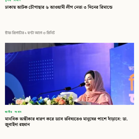
ঢাকায় আটক চৌগাছার ৬ আওয়ামী লীগ নেতা ৩ দিনের রিমান্ডে
বিডি গ্লোবাল টাইমস
স্টাফ রিপোর্টার
·
১ ঘণ্টা আগে
·
৩ মিনিট
জাতীয় সংবাদ
মানবিক অঙ্গীকার ধারণ করে ড্যাব ভবিষ্যতেও মানুষের পাশে দাঁড়াবে: ডা.
জুবাইদা রহমান