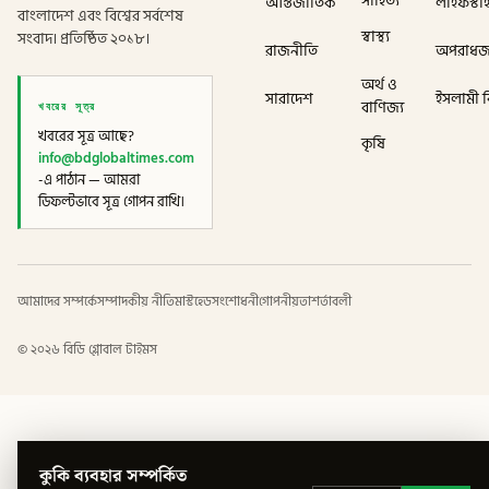
সাহিত্য
আন্তর্জাতিক
লাইফস্টা
বাংলাদেশ এবং বিশ্বের সর্বশেষ
স্বাস্থ্য
সংবাদ। প্রতিষ্ঠিত ২০১৮।
রাজনীতি
অপরাধ
অর্থ ও
সারাদেশ
ইসলামী বি
খবরের সূত্র
বাণিজ্য
খবরের সূত্র আছে?
কৃষি
info@bdglobaltimes.com
-এ পাঠান — আমরা
ডিফল্টভাবে সূত্র গোপন রাখি।
আমাদের সম্পর্কে
সম্পাদকীয় নীতি
মাস্টহেড
সংশোধনী
গোপনীয়তা
শর্তাবলী
©
২০২৬
বিডি গ্লোবাল টাইমস
কুকি ব্যবহার সম্পর্কিত