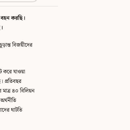
া বহন করছি।
ে।
ূড়ান্ত বিজয়ীদের
ুট করে যাওয়া
। প্রতিবছর
মাত্র ৪০ বিলিয়ন
র্থনীতি
াদের ঘাটতি