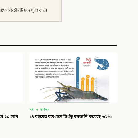
র আগে কমিউনিটি মান পূরণ করে।
অর্থ ও বাণিজ্য
্যমে ১০ লাখ
১৪ বছরের ব্যবধানে চিংড়ি রফতানি কমেছে ৬২%