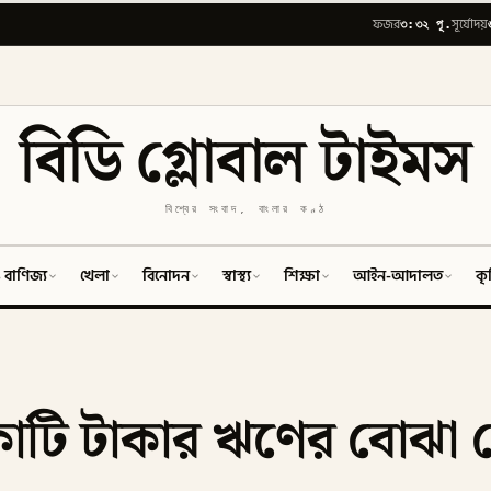
৩:৩২ পূ.
ফজর
সূর্যোদয়
বিডি গ্লোবাল টাইমস
বিশ্বের সংবাদ, বাংলার কণ্ঠ
 বাণিজ্য
খেলা
বিনোদন
স্বাস্থ্য
শিক্ষা
আইন-আদালত
কৃ
োটি টাকার ঋণের বোঝা 