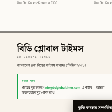
স্টাফ রিপোর্টার
·
৫ ঘণ্টা আগে
·
৩ মিনিট
স্টাফ রিপোর্টার
·
৫
বিডি গ্লোবাল টাইমস
BD GLOBAL TIMES
বাংলাদেশ এবং বিশ্বের সর্বশেষ সংবাদ। প্রতিষ্ঠিত ২০১৮।
খবরের সূত্র
খবরের সূত্র আছে?
info@bdglobaltimes.com
-এ পাঠান — আমরা
ডিফল্টভাবে সূত্র গোপন রাখি।
কুকি ব্যবহার সম্পর্কিত