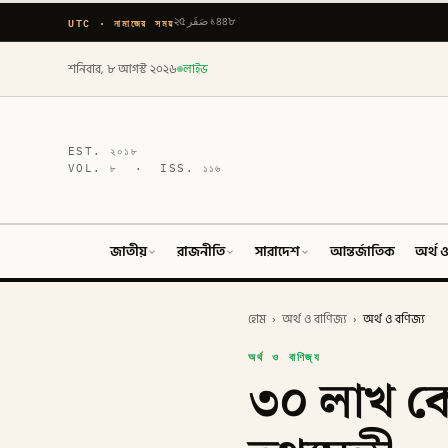
UTC · নামাজের সময়
২৫ صَفَر ১৪৪৮
শনিবার, ৮ আগস্ট ২০২৬
লাইভ
EST.
২০১৮
VOL.
৮
· ISS.
১১৬
জাতীয়
রাজনীতি
সারাদেশ
আন্তর্জাতিক
অর্থ ও
হোম
›
অর্থ ও বাণিজ্য
›
অর্থ ও বণিজ্য
অর্থ ও বাণিজ্য
৩০ লাখ ক