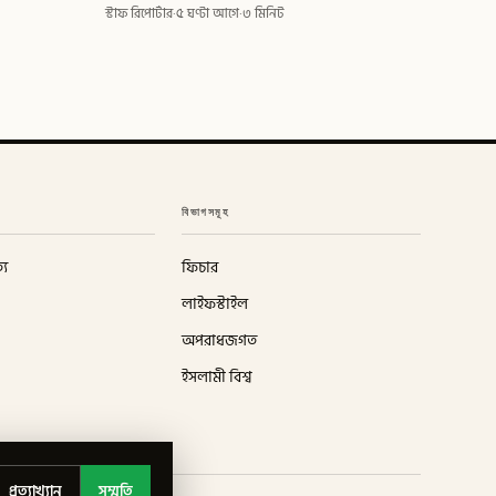
স্টাফ রিপোর্টার
·
৫ ঘণ্টা আগে
·
৩ মিনিট
বিভাগসমূহ
্য
ফিচার
লাইফস্টাইল
অপরাধজগত
ইসলামী বিশ্ব
প্রত্যাখ্যান
সম্মতি