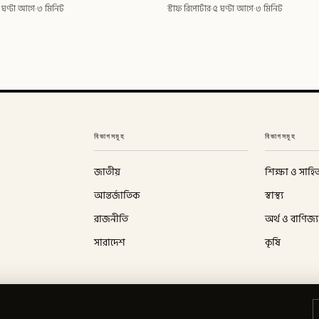
 ঘণ্টা আগে
·
৩ মিনিট
স্টাফ রিপোর্টার
·
৫ ঘণ্টা আগে
·
৩ মিনিট
বিভাগসমূহ
বিভাগসমূহ
জাতীয়
শিক্ষা ও সাহিত
আন্তর্জাতিক
স্বাস্থ্য
রাজনীতি
অর্থ ও বাণিজ্য
সারাদেশ
কৃষি