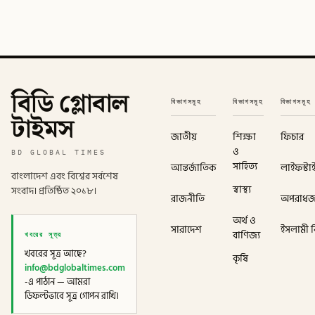
বিডি গ্লোবাল
বিভাগসমূহ
বিভাগসমূহ
বিভাগসমূহ
টাইমস
জাতীয়
শিক্ষা
ফিচার
ও
BD GLOBAL TIMES
সাহিত্য
আন্তর্জাতিক
লাইফস্টা
বাংলাদেশ এবং বিশ্বের সর্বশেষ
স্বাস্থ্য
সংবাদ। প্রতিষ্ঠিত ২০১৮।
রাজনীতি
অপরাধ
অর্থ ও
সারাদেশ
ইসলামী বি
খবরের সূত্র
বাণিজ্য
খবরের সূত্র আছে?
কৃষি
info@bdglobaltimes.com
-এ পাঠান — আমরা
ডিফল্টভাবে সূত্র গোপন রাখি।