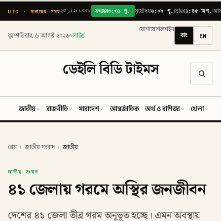
৩:৩১ পূ.
৬:০৯ পূ.
১:৪৫ অপ.
UTC · নামাজের সময়
২৩ صَفَر ১৪৪৮
ফজর
সূর্যোদয়
যোহর
আ
যোগাযোগ
লগইন
বাং
EN
বৃহস্পতিবার, ৬ আগস্ট ২০২৬
লাইভ
ডেইলি বিডি টাইমস
জাতীয়
রাজনীতি
সারাদেশ
আন্তর্জাতিক
অর্থ ও বাণিজ্য
খেলা
ব
হোম
›
জাতীয় সংবাদ
›
জাতীয়
জাতীয় সংবাদ
৪১ জেলায় গরমে অস্থির জনজীবন
দেশের ৪১ জেলা তীব্র গরম অনুভূত হচ্ছে। এমন অবস্থায়