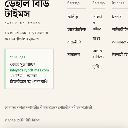
ডেইলি বিডি
বিভাগসমূহ
বিভাগসমূহ
বিভাগসমূহ
টাইমস
জাতীয়
শিক্ষা
ফিচার
ও
DAILY BD TIMES
সাহিত্য
আন্তর্জাতিক
লাইফস্টাই
বাংলাদেশ এবং বিশ্বের সর্বশেষ
স্বাস্থ্য
সংবাদ। প্রতিষ্ঠিত ২০১৮।
রাজনীতি
অপরাধজ
অর্থ ও
সারাদেশ
ইসলামী বিশ
খবরের সূত্র
বাণিজ্য
খবরের সূত্র আছে?
কৃষি
info@dailybdtimes.com
-এ পাঠান — আমরা
ডিফল্টভাবে সূত্র গোপন রাখি।
আমাদের সম্পর্কে
সম্পাদকীয় নীতি
মাস্টহেড
সংশোধনী
গোপনীয়তা
শর্তাবলী
©
২০২৬
ডেইলি বিডি টাইমস