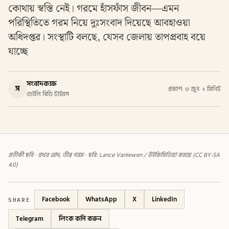
কোথায় স্বস্তি নেই। গরমে হাঁসফাঁস জীবন—এমন
পরিস্থিতিতে গরম নিয়ে দুঃসংবাদ দিয়েছে আবহাওয়া
অধিদপ্তর। সংস্থাটি বলছে, যেসব জেলায় তাপপ্রবাহ বয়ে
যাচ্ছে
সংবাদকক্ষ
স
প্রকাশ: ৩ জুন
·
১ মিনিট
ডেইলি বিডি টাইমস
প্রতীকী ছবি · প্রখর রোদ, তীব্র গরম · ছবি: Lance Vanlewen / উইকিমিডিয়া কমন্স (CC BY-SA
4.0)
SHARE
Facebook
WhatsApp
X
LinkedIn
Telegram
লিংক কপি করুন