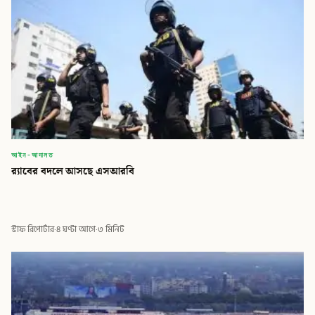
আইন-আদালত
র‍্যাবের বদলে আসছে এসআরবি
স্টাফ রিপোর্টার
·
৪ ঘণ্টা আগে
·
৩ মিনিট