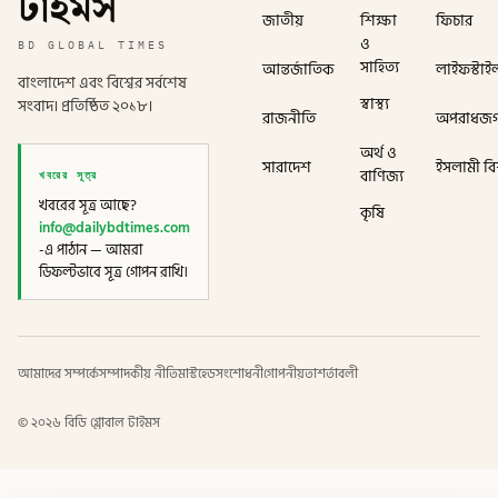
টাইমস
জাতীয়
শিক্ষা
ফিচার
ও
BD GLOBAL TIMES
সাহিত্য
আন্তর্জাতিক
লাইফস্টাই
বাংলাদেশ এবং বিশ্বের সর্বশেষ
স্বাস্থ্য
সংবাদ। প্রতিষ্ঠিত ২০১৮।
রাজনীতি
অপরাধজ
অর্থ ও
সারাদেশ
ইসলামী বিশ
খবরের সূত্র
বাণিজ্য
খবরের সূত্র আছে?
কৃষি
info@dailybdtimes.com
-এ পাঠান — আমরা
ডিফল্টভাবে সূত্র গোপন রাখি।
আমাদের সম্পর্কে
সম্পাদকীয় নীতি
মাস্টহেড
সংশোধনী
গোপনীয়তা
শর্তাবলী
©
২০২৬
বিডি গ্লোবাল টাইমস